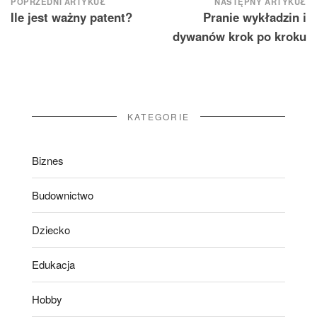
Nawigacja
POPRZEDNI ARTYKUŁ
NASTĘPNY ARTYKUŁ
Ile jest ważny patent?
Pranie wykładzin i
wpisu
dywanów krok po kroku
KATEGORIE
Biznes
Budownictwo
Dziecko
Edukacja
Hobby