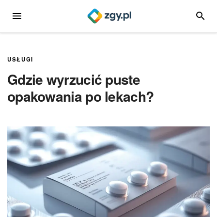
Przejdź
MENU
SZUKA
do
treści
USŁUGI
Gdzie wyrzucić puste
opakowania po lekach?