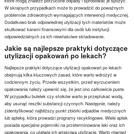
które mogą znaleźć porzucone odpady i spróbować je spożyć.
W skrajnych przypadkach może to prowadzić do poważnych
problemów zdrowotnych wymagających interwencji medycznej.
Dodatkowo brak odpowiedniej utylizacji tych materiałów może
skutkować karami finansowymi dla osób lub instytucji
odpowiedzialnych za ich niewłaściwe składowanie.
Jakie są najlepsze praktyki dotyczące
utylizacji opakowań po lekach?
Najlepsze praktyki dotyczące utylizacji opakowań po lekach
obejmują kilka kluczowych zasad, które warto wdrożyć w
codziennym życiu. Przede wszystkim, przed wyrzuceniem
opakowania należy upewnić się, że jest ono całkowicie puste.
W przypadku butelek czy słoików warto je przepłukać wodą,
aby usunąć resztki substancji czynnych. Następnie, należy
zidentyfikować najbliższy punkt zbiórki odpadów medycznych
lub aptekę, która prowadzi programy recyklingowe. Wiele aptek
posiada specjalne pojemniki na przeterminowane leki oraz ich
opakowania, co ułatwia ich właściwą utylizację. Warto również