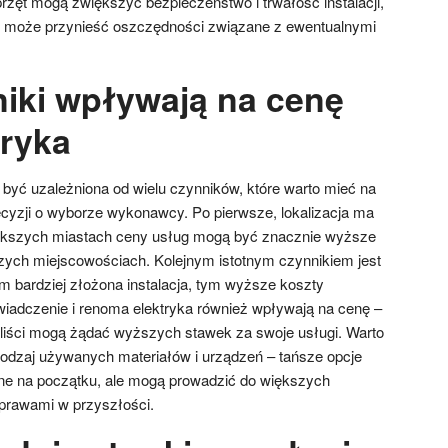
przęt mogą zwiększyć bezpieczeństwo i trwałość instalacji,
e może przynieść oszczędności związane z ewentualnymi
niki wpływają na cenę
tryka
być uzależniona od wielu czynników, które warto mieć na
cyzji o wyborze wykonawcy. Po pierwsze, lokalizacja ma
ększych miastach ceny usług mogą być znacznie wyższe
zych miejscowościach. Kolejnym istotnym czynnikiem jest
m bardziej złożona instalacja, tym wyższe koszty
iadczenie i renoma elektryka również wpływają na cenę –
liści mogą żądać wyższych stawek za swoje usługi. Warto
odzaj używanych materiałów i urządzeń – tańsze opcje
e na początku, ale mogą prowadzić do większych
prawami w przyszłości.