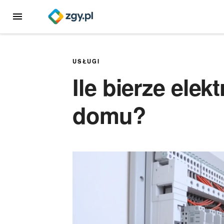
Przejdź
MENU
do
treści
USŁUGI
Ile bierze elek
domu?