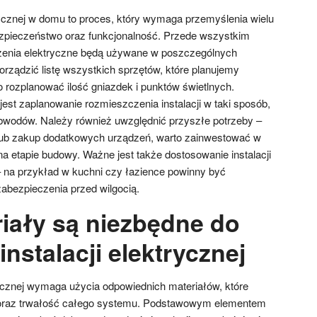
trycznej w domu to proces, który wymaga przemyślenia wielu
zpieczeństwo oraz funkcjonalność. Przede wszystkim
ądzenia elektryczne będą używane w poszczególnych
rządzić listę wszystkich sprzętów, które planujemy
 rozplanować ilość gniazdek i punktów świetlnych.
est zaplanowanie rozmieszczenia instalacji w taki sposób,
bwodów. Należy również uwzględnić przyszłe potrzeby –
 lub zakup dodatkowych urządzeń, warto zainwestować w
na etapie budowy. Ważne jest także dostosowanie instalacji
 na przykład w kuchni czy łazience powinny być
abezpieczenia przed wilgocią.
riały są niezbędne do
nstalacji elektrycznej
rycznej wymaga użycia odpowiednich materiałów, które
oraz trwałość całego systemu. Podstawowym elementem