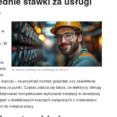
ednie stawki za usługi
e
ć w
c. W
za
arto
Ile bierze elektryk za instalacje w domu?
re
inaczej – na przykład montaż gniazdek czy oświetlenia
nę za punkt. Często zdarza się także, że elektrycy oferują
obejmować kompleksowe wykonanie instalacji w określonej
iętać o dodatkowych kosztach związanych z materiałami
i do miejsca pracy.