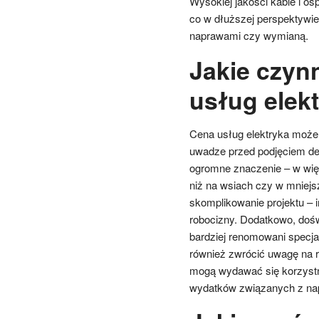
Wysokiej jakości kable i os
co w dłuższej perspektywi
naprawami czy wymianą.
Jakie czyn
usług elek
Cena usług elektryka może 
uwadze przed podjęciem de
ogromne znaczenie – w wi
niż na wsiach czy w mniejs
skomplikowanie projektu – i
robocizny. Dodatkowo, dośw
bardziej renomowani specja
również zwrócić uwagę na r
mogą wydawać się korzystn
wydatków związanych z na