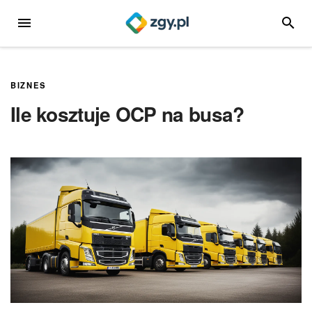
Przejdź
MENU
SZUKA
do
treści
BIZNES
Ile kosztuje OCP na busa?