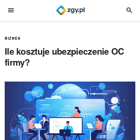
Przejdź
MENU
SZUKA
do
treści
BIZNES
Ile kosztuje ubezpieczenie OC
firmy?