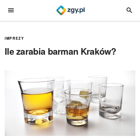
Przejdź
MENU
SZUKA
do
treści
IMPREZY
Ile zarabia barman Kraków?