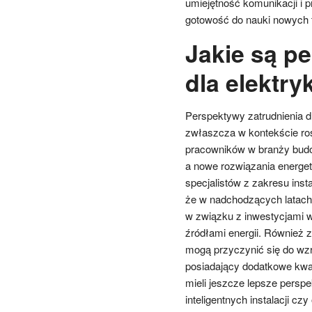
umiejętność komunikacji i 
gotowość do nauki nowych t
Jakie są p
dla elektr
Perspektywy zatrudnienia d
zwłaszcza w kontekście ro
pracowników w branży budow
a nowe rozwiązania energety
specjalistów z zakresu inst
że w nadchodzących latach l
w związku z inwestycjami w
źródłami energii. Również 
mogą przyczynić się do wzr
posiadający dodatkowe kwa
mieli jeszcze lepsze persp
inteligentnych instalacji c