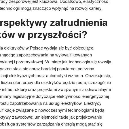
pracy zespołowej jest kluczowa. Dodatkowo, elastyczność i
echnologii mogą znacząco wpłynąć na rozwój kariery.
erspektywy zatrudnienia
yków w przyszłości?
la elektryków w Polsce wydają się być obiecujące,
snącego zapotrzebowania na wykwalifikowanych
lanej i przemysłowej. W miarę jak technologia się rozwija,
czne stają się coraz bardziej popularne, potrzeba
alacji elektrycznych oraz automatyki wzrasta. Oczekuje się,
iczba ofert pracy dla elektryków będzie rosła, szczególnie
 infrastrukturę oraz projektami związanymi z odnawialnymi
zmiany legislacyjne dotyczące efektywności energetycznej
ostu zapotrzebowania na usługi elektryków. Elektrycy
lifikacje związane z nowoczesnymi technologiami będą
ektywy zawodowe; umiejętności takie jak projektowanie
zy obsługa systemów zarządzania energią mogą stać się