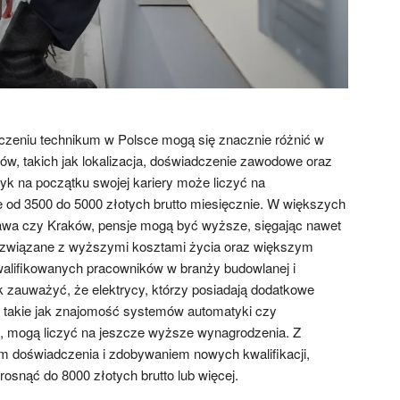
czeniu technikum w Polsce mogą się znacznie różnić w
ów, takich jak lokalizacja, doświadczenie zawodowe oraz
tryk na początku swojej kariery może liczyć na
 od 3500 do 5000 złotych brutto miesięcznie. W większych
zawa czy Kraków, pensje mogą być wyższe, sięgając nawet
st związane z wyższymi kosztami życia oraz większym
lifikowanych pracowników w branży budowlanej i
 zauważyć, że elektrycy, którzy posiadają dodatkowe
i, takie jak znajomość systemów automatyki czy
i, mogą liczyć na jeszcze wyższe wynagrodzenia. Z
 doświadczenia i zdobywaniem nowych kwalifikacji,
osnąć do 8000 złotych brutto lub więcej.