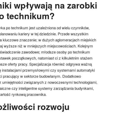
niki wpływają na zarobki
po technikum?
a po technikum jest uzależniona od wielu czynników,
lanowaniu kariery w tej dziedzinie. Przede wszystkim
ma kluczowe znaczenie; w dużych aglomeracjach miejskich
j wyższe niż w mniejszych miejscowościach. Kolejnym
doświadczenie zawodowe; młodsze osoby po technikum
tawek początkowych, natomiast ci z kilkuletnim stażem
psze oferty pracy. Specjalizacja również odgrywa ważną
się instalacjami przemysłowymi czy systemami automatyki
ż ci pracujący w sektorze budowlanym. Dodatkowo
az umiejętności związanych z nowoczesnymi technologiami,
oltaiczne czy inteligentne systemy zarządzania budynkami,
artość rynkową pracownika.
ożliwości rozwoju