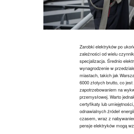
Zarobki elektryków po ukoń
zależności od wielu czynnik
specjalizacja. Średnio elek
wynagrodzenie w przedziale
miastach, takich jak Wars
6000 złotych brutto, co je
zapotrzebowaniem na wykwa
przemysłowej. Warto jednak
certyfikaty lub umiejętnośc
odnawialnych źródeł energi
czasem, wraz z nabywaniem
pensje elektryków mogą wzr