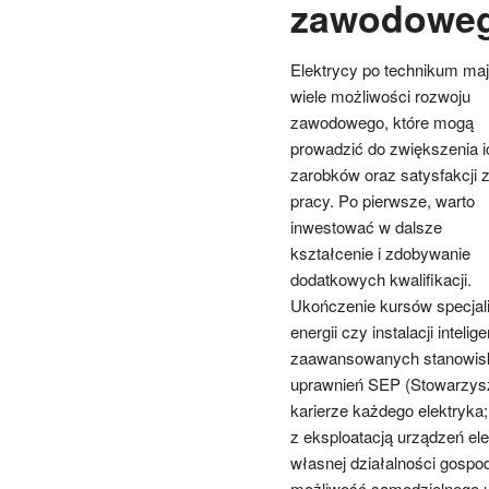
zawodoweg
Elektrycy po technikum ma
wiele możliwości rozwoju
zawodowego, które mogą
prowadzić do zwiększenia i
zarobków oraz satysfakcji 
pracy. Po pierwsze, warto
inwestować w dalsze
kształcenie i zdobywanie
dodatkowych kwalifikacji.
Ukończenie kursów specjali
energii czy instalacji inte
zaawansowanych stanowisk o
uprawnień SEP (Stowarzysze
karierze każdego elektryk
z eksploatacją urządzeń el
własnej działalności gospo
możliwość samodzielnego us