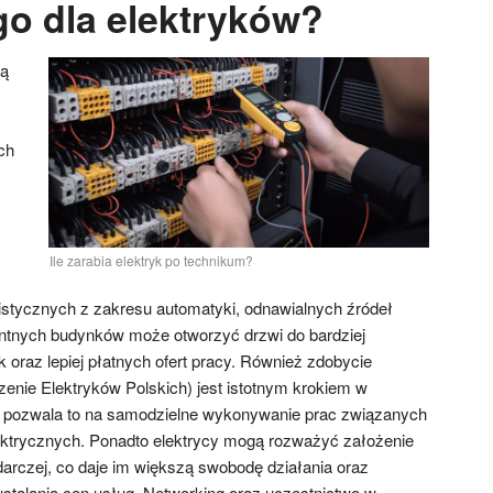
o dla elektryków?
ją
ch
z
Ile zarabia elektryk po technikum?
stycznych z zakresu automatyki, odnawialnych źródeł
ligentnych budynków może otworzyć drzwi do bardziej
raz lepiej płatnych ofert pracy. Również zdobycie
nie Elektryków Polskich) jest istotnym krokiem w
a; pozwala to na samodzielne wykonywanie prac związanych
ektrycznych. Ponadto elektrycy mogą rozważyć założenie
darczej, co daje im większą swobodę działania oraz
talania cen usług. Networking oraz uczestnictwo w