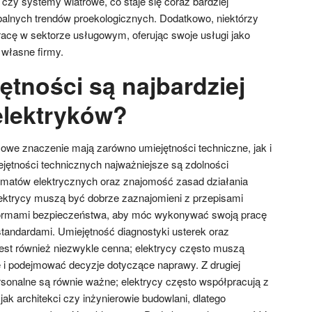
e czy systemy wiatrowe, co staje się coraz bardziej
balnych trendów proekologicznych. Dodatkowo, niektórzy
pracę w sektorze usługowym, oferując swoje usługi jako
 własne firmy.
ętności są najbardziej
elektryków?
owe znaczenie mają zarówno umiejętności techniczne, jak i
ejętności technicznych najważniejsze są zdolności
matów elektrycznych oraz znajomość zasad działania
ektrycy muszą być dobrze zaznajomieni z przepisami
ormami bezpieczeństwa, aby móc wykonywać swoją pracę
tandardami. Umiejętność diagnostyki usterek oraz
st również niezwykle cenna; elektrycy często muszą
 i podejmować decyzje dotyczące naprawy. Z drugiej
ersonalne są równie ważne; elektrycy często współpracują z
 jak architekci czy inżynierowie budowlani, dlatego