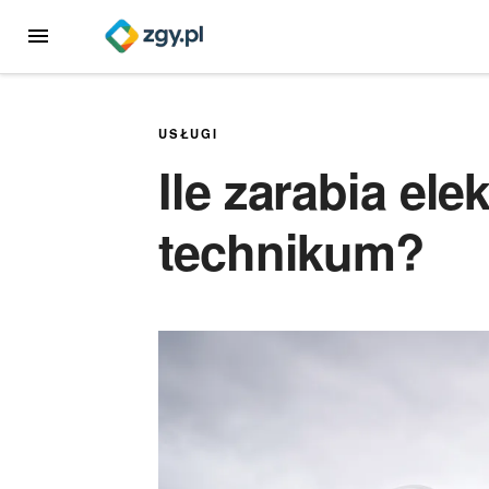
Przejdź
MENU
do
treści
USŁUGI
Ile zarabia ele
technikum?