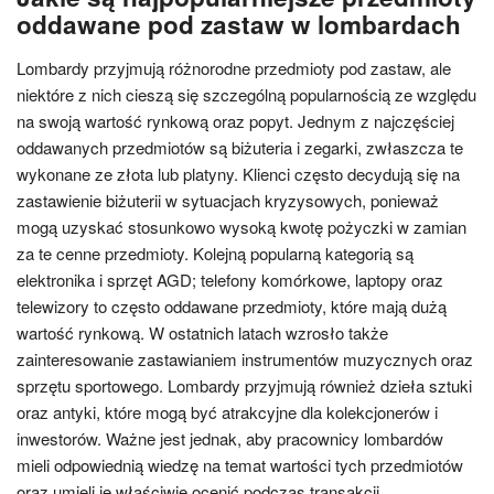
oddawane pod zastaw w lombardach
Lombardy przyjmują różnorodne przedmioty pod zastaw, ale
niektóre z nich cieszą się szczególną popularnością ze względu
na swoją wartość rynkową oraz popyt. Jednym z najczęściej
oddawanych przedmiotów są biżuteria i zegarki, zwłaszcza te
wykonane ze złota lub platyny. Klienci często decydują się na
zastawienie biżuterii w sytuacjach kryzysowych, ponieważ
mogą uzyskać stosunkowo wysoką kwotę pożyczki w zamian
za te cenne przedmioty. Kolejną popularną kategorią są
elektronika i sprzęt AGD; telefony komórkowe, laptopy oraz
telewizory to często oddawane przedmioty, które mają dużą
wartość rynkową. W ostatnich latach wzrosło także
zainteresowanie zastawianiem instrumentów muzycznych oraz
sprzętu sportowego. Lombardy przyjmują również dzieła sztuki
oraz antyki, które mogą być atrakcyjne dla kolekcjonerów i
inwestorów. Ważne jest jednak, aby pracownicy lombardów
mieli odpowiednią wiedzę na temat wartości tych przedmiotów
oraz umieli je właściwie ocenić podczas transakcji.