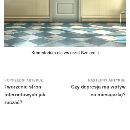
Krematorium dla zwierząt Szczecin
Nawigacja
POPRZEDNI ARTYKUŁ
NASTĘPNY ARTYKUŁ
Tworzenie stron
Czy depresja ma wpływ
wpisu
internetowych jak
na miesiączkę?
zaczać?