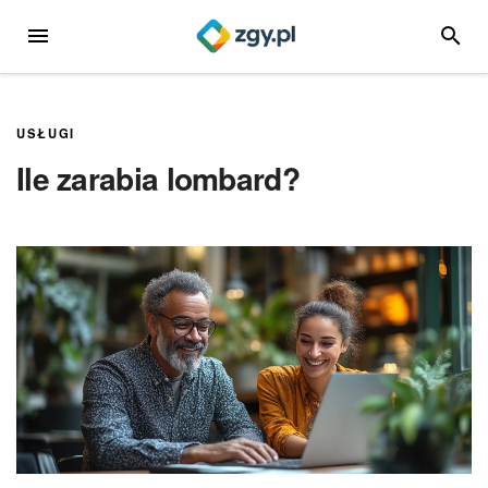
Przejdź
MENU
SZUKA
do
treści
USŁUGI
Ile zarabia lombard?