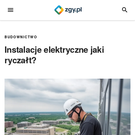
Przejdź
MENU
SZUKA
do
treści
BUDOWNICTWO
Instalacje elektryczne jaki
ryczałt?