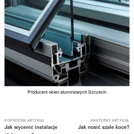
Producent okien aluminiowych Szczecin
Nawigacja
POPRZEDNI ARTYKUŁ
NASTĘPNY ARTYKUŁ
Jak wycenić instalacje
Jak nosić szale koce?
wpisu