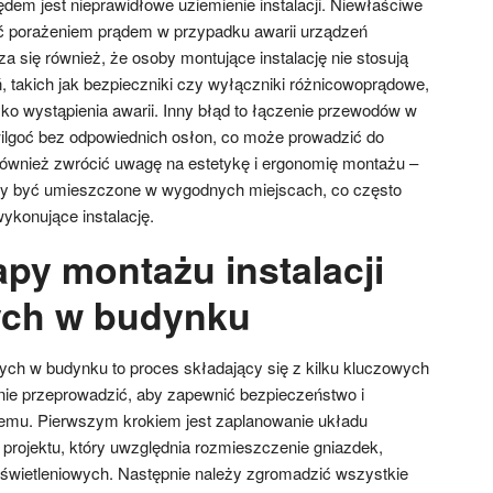
m jest nieprawidłowe uziemienie instalacji. Niewłaściwe
 porażeniem prądem w przypadku awarii urządzeń
a się również, że osoby montujące instalację nie stosują
 takich jak bezpieczniki czy wyłączniki różnicowoprądowe,
o wystąpienia awarii. Inny błąd to łączenie przewodów w
ilgoć bez odpowiednich osłon, co może prowadzić do
 również zwrócić uwagę na estetykę i ergonomię montażu –
nny być umieszczone w wygodnych miejscach, co często
ykonujące instalację.
apy montażu instalacji
ych w budynku
nych w budynku to proces składający się z kilku kluczowych
nnie przeprowadzić, aby zapewnić bezpieczeństwo i
temu. Pierwszym krokiem jest zaplanowanie układu
e projektu, który uwzględnia rozmieszczenie gniazdek,
świetleniowych. Następnie należy zgromadzić wszystkie