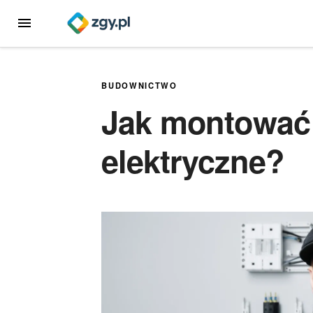
Przejdź
MENU
do
treści
BUDOWNICTWO
Jak montować 
elektryczne?