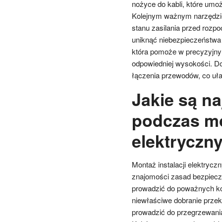
nożyce do kabli, które umoż
Kolejnym ważnym narzędziem
stanu zasilania przed rozp
uniknąć niebezpieczeństwa
która pomoże w precyzyjnym 
odpowiedniej wysokości. Do
łączenia przewodów, co uła
Jakie są n
podczas mo
elektryczn
Montaż instalacji elektrycz
znajomości zasad bezpiecze
prowadzić do poważnych ko
niewłaściwe dobranie przek
prowadzić do przegrzewania