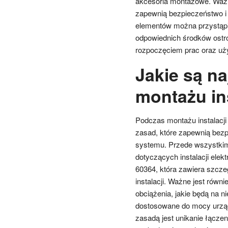
akcesoria montażowe. Ważne
zapewnią bezpieczeństwo i t
elementów można przystąpi
odpowiednich środków ostro
rozpoczęciem prac oraz uż
Jakie są n
montażu ins
Podczas montażu instalacji 
zasad, które zapewnią bez
systemu. Przede wszystkim
dotyczących instalacji ele
60364, która zawiera szcz
instalacji. Ważne jest równ
obciążenia, jakie będą na 
dostosowane do mocy urządz
zasadą jest unikanie łącze