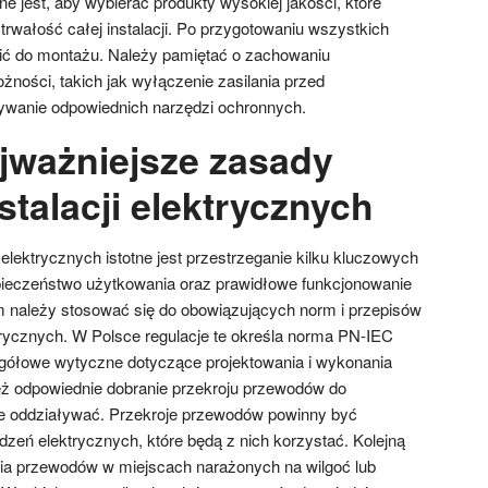
 jest, aby wybierać produkty wysokiej jakości, które
rwałość całej instalacji. Po przygotowaniu wszystkich
ć do montażu. Należy pamiętać o zachowaniu
żności, takich jak wyłączenie zasilania przed
ywanie odpowiednich narzędzi ochronnych.
ajważniejsze zasady
talacji elektrycznych
elektrycznych istotne jest przestrzeganie kilku kluczowych
pieczeństwo użytkowania oraz prawidłowe funkcjonowanie
 należy stosować się do obowiązujących norm i przepisów
ktrycznych. W Polsce regulacje te określa norma PN-IEC
egółowe wytyczne dotyczące projektowania i wykonania
ież odpowiednie dobranie przekroju przewodów do
nie oddziaływać. Przekroje przewodów powinny być
eń elektrycznych, które będą z nich korzystać. Kolejną
nia przewodów w miejscach narażonych na wilgoć lub