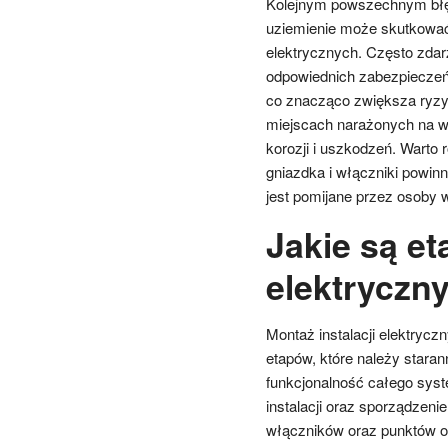
Kolejnym powszechnym błęde
uziemienie może skutkować
elektrycznych. Często zdarz
odpowiednich zabezpieczeń,
co znacząco zwiększa ryzyk
miejscach narażonych na w
korozji i uszkodzeń. Warto
gniazdka i włączniki powi
jest pomijane przez osoby w
Jakie są et
elektryczn
Montaż instalacji elektrycz
etapów, które należy stara
funkcjonalność całego sys
instalacji oraz sporządzeni
włączników oraz punktów o