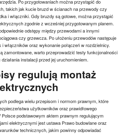
arzędzia. Po przygotowaniach można przystąpić do
, takich jak kucie bruzd w ścianach na przewody czy
dka i włączniki. Gdy bruzdy są gotowe, można przystąpić
ektrycznych zgodnie z wcześniej przygotowanym planem.
odpowiednie odstępy między przewodami a innymi
odociągowa czy grzewcza. Po ułożeniu przewodów następuje
k i włączników oraz wykonanie połączeń w rozdzielnicy.
ą zamontowane, warto przeprowadzić testy funkcjonalności
ziałania instalacji przed jej uruchomieniem.
pisy regulują montaż
elektrycznych
znych podlega wielu przepisom i normom prawnym, które
bezpieczeństwa użytkowników oraz prawidłowego
W Polsce podstawowym aktem prawnym regulującym
cjami elektrycznymi jest ustawa Prawo budowlane oraz
warunków technicznych, jakim powinny odpowiadać