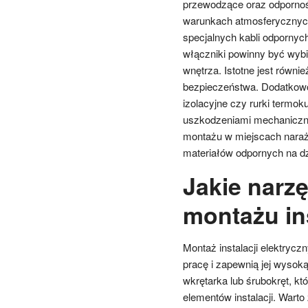
przewodzące oraz odpornoś
warunkach atmosferycznych
specjalnych kabli odpornych
włączniki powinny być wybi
wnętrza. Istotne jest równ
bezpieczeństwa. Dodatkowo 
izolacyjne czy rurki termok
uszkodzeniami mechaniczn
montażu w miejscach naraż
materiałów odpornych na dz
Jakie narz
montażu ins
Montaż instalacji elektryc
pracę i zapewnią jej wyso
wkrętarka lub śrubokręt, k
elementów instalacji. Wart