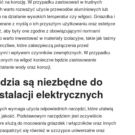
ć na korozję. W przypadku zastosowań w trudnych
 warto rozważyć użycie przewodów aluminiowych lub
 na działanie wysokich temperatur czy wilgoci. Gniazdka i
erane z myślą o ich przyszłym użytkowaniu oraz estetyce
ież, aby były one zgodne z obowiązującymi normami
warto inwestować w materiały izolacyjne, takie jak taśmy
urczliwe, które zabezpieczą połączenia przed
ymi i wpływem czynników zewnętrznych. W przypadku
onych na wilgoć konieczne będzie zastosowanie
iałanie wody oraz korozji.
ędzia są niezbędne do
talacji elektrycznych
znych wymaga użycia odpowiednich narzędzi, które ułatwią
ką jakość. Podstawowym narzędziem jest oczywiście
tóre służą do mocowania gniazdek i włączników oraz innych
o zaopatrzyć się również w szczypce uniwersalne oraz