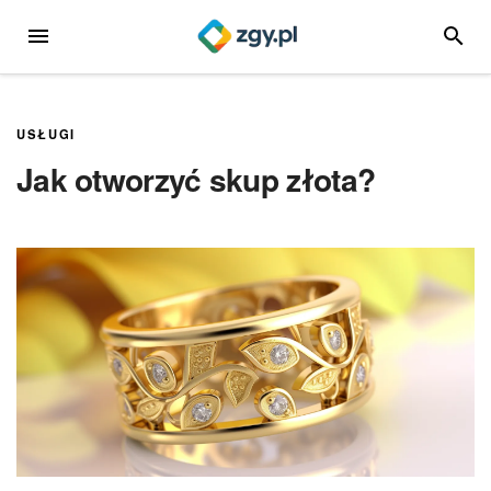
Przejdź
MENU
SZUKA
do
treści
USŁUGI
Jak otworzyć skup złota?