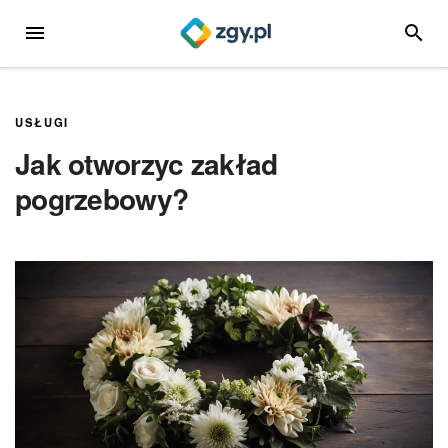
Przejdź
MENU
SZUKA
do
treści
USŁUGI
Jak otworzyc zakład
pogrzebowy?