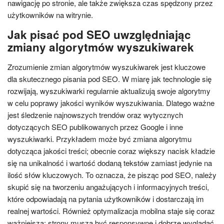
nawigację po stronie, ale także zwiększa czas spędzony przez
użytkowników na witrynie.
Jak pisać pod SEO uwzględniając
zmiany algorytmów wyszukiwarek
Zrozumienie zmian algorytmów wyszukiwarek jest kluczowe
dla skutecznego pisania pod SEO. W miarę jak technologie się
rozwijają, wyszukiwarki regularnie aktualizują swoje algorytmy
w celu poprawy jakości wyników wyszukiwania. Dlatego ważne
jest śledzenie najnowszych trendów oraz wytycznych
dotyczących SEO publikowanych przez Google i inne
wyszukiwarki. Przykładem może być zmiana algorytmu
dotycząca jakości treści; obecnie coraz większy nacisk kładzie
się na unikalność i wartość dodaną tekstów zamiast jedynie na
ilość słów kluczowych. To oznacza, że pisząc pod SEO, należy
skupić się na tworzeniu angażujących i informacyjnych treści,
które odpowiadają na pytania użytkowników i dostarczają im
realnej wartości. Również optymalizacja mobilna staje się coraz
ważniejsza; strony muszą być responsywne i dobrze wyglądać