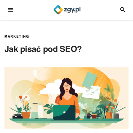
Przejdź
MENU
SZUKA
do
treści
MARKETING
Jak pisać pod SEO?