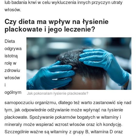
lub badania krwi w celu wykluczenia innych przyczyn utraty
włosów.
Czy dieta ma wpływ na łysienie
plackowate i jego leczenie?
Dieta
odgrywa
istotną
rolę w
zdrowiu
włosów
i
ogólnym
Jak pokonałam łysienie plackowate?
samopoczuciu organizmu, dlatego też warto zastanowić się nad
tym, jak odpowiednie odżywianie może wpłynąć na łysienie
plackowate. Spożywanie pokarmów bogatych w witaminy i
minerały może wspierać wzrost włosów oraz ich kondycję.
Szczególnie ważne są witaminy z grupy B, witamina D oraz