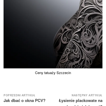
Ceny tatuaży Szczecin
Nawigacja
POPRZEDNI ARTYKUŁ
NASTĘPNY ARTYKUŁ
Jak dbać o okna PCV?
Łysienie plackowate na
wpisu