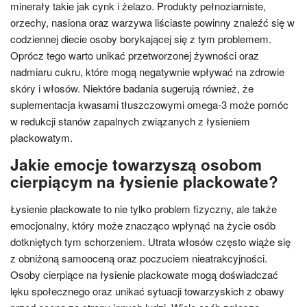
minerały takie jak cynk i żelazo. Produkty pełnoziarniste,
orzechy, nasiona oraz warzywa liściaste powinny znaleźć się w
codziennej diecie osoby borykającej się z tym problemem.
Oprócz tego warto unikać przetworzonej żywności oraz
nadmiaru cukru, które mogą negatywnie wpływać na zdrowie
skóry i włosów. Niektóre badania sugerują również, że
suplementacja kwasami tłuszczowymi omega-3 może pomóc
w redukcji stanów zapalnych związanych z łysieniem
plackowatym.
Jakie emocje towarzyszą osobom
cierpiącym na łysienie plackowate?
Łysienie plackowate to nie tylko problem fizyczny, ale także
emocjonalny, który może znacząco wpłynąć na życie osób
dotkniętych tym schorzeniem. Utrata włosów często wiąże się
z obniżoną samooceną oraz poczuciem nieatrakcyjności.
Osoby cierpiące na łysienie plackowate mogą doświadczać
lęku społecznego oraz unikać sytuacji towarzyskich z obawy