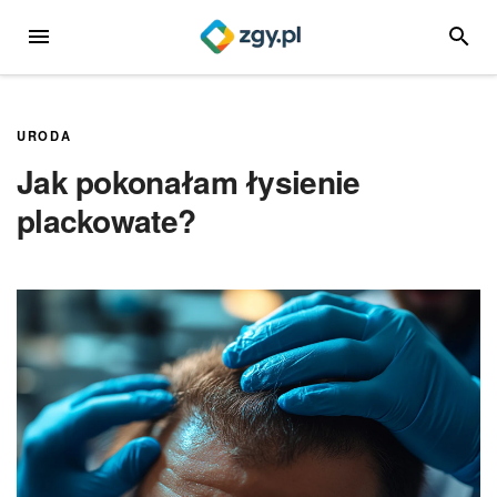
Przejdź
MENU
SZUKA
do
treści
URODA
Jak pokonałam łysienie
plackowate?