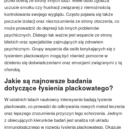
przed oceną ze strony innych ludzi. Wiele osób zgłasza
uczucie smutku czy frustracji związanej z niemożnością
kontrolowania swojego wyglądu. Często pojawia się także
poczucie izolacji oraz niezrozumienia ze strony otoczenia, co
może prowadzić do depresji lub innych problemów
psychicznych. Dlatego tak ważne jest wsparcie ze strony
bliskich oraz specjalistów zajmujących się zdrowiem
psychicznym. Grupy wsparcia dla osób borykających się z
łysieniem plackowatym mogą być również pomocne w
dzieleniu się doświadczeniami oraz emocjami związanymi z tą
chorobą.
Jakie są najnowsze badania
dotyczące łysienia plackowatego?
W ostatnich latach naukowcy intensywnie badają łysienie
plackowate, co prowadzi do odkrywania nowych metod leczenia
oraz lepszego zrozumienia przyczyn tego schorzenia. Jednym
z obiecujących kierunków badań jest analiza roli układu
immunologicznego w rozwoju łysienia plackowatego. Okazuje