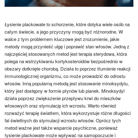
Łysienie plackowate to schorzenie, które dotyka wiele osób na
całym świecie, a jego przyczyny mogą być różnorodne. W
walce z tym problemem kluczowe jest zrozumienie, jakie
metody mogą przynieść ulgę i poprawić stan włosów. Jedną z
najczęściej stosowanych metod jest terapia sterydowa, która
polega na wstrzykiwaniu kortykosteroidów bezpośrednio w
obszary dotknięte chorobą. Działa to poprzez tłumienie reakcji
immunologicznej organizmu, co może prowadzić do odrostu
włosów. Inną popularną metodą jest stosowanie minoksydylu,
który jest dostępny w formie płynów lub pianek. Minoksydyl
działa poprzez zwiększenie przepływu krwi do mieszków
włosowych oraz stymulację ich wzrostu. Warto również
rozważyć terapię światłem, która wykorzystuje różne długości
fal świetlnych do stymulacji wzrostu włosów. Oprócz tych
metod ważne jest także wsparcie psychiczne, ponieważ
łysienie plackowate może wpływać na samopoczucie i