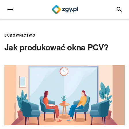
Przejdź
MENU
SZUKA
do
treści
BUDOWNICTWO
Jak produkować okna PCV?