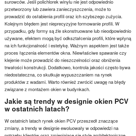
surowców. Jeśli polichlorek winylu nie jest odpowiednio
przetworzony lub zawiera zanieczyszczenia, może to
prowadzić do osłabienia profili oraz ich szybszego zużycia.
Kolejnym błędem jest nieprecyzyjne formowanie profili. W
przypadku, gdy formy są źle skonstruowane lub nieodpowiednio
używane, efektem mogą być odkształcenia profili, które wpłyną
na ich funkcjonalność i estetykę. Ważnym aspektem jest także
proces łączenia elementów okna. Niewłaściwe spawanie czy
klejenie może prowadzić do nieszczelności oraz obniżenia
trwałości konstrukcji. Dodatkowo, kontrola jakości często bywa
niedostateczna, co skutkuje wypuszczaniem na rynek
produktów z wadami. Warto również zwrócić uwagę na błędy
związane z montażem okien w budynkach.
Jakie są trendy w designie okien PCV
w ostatnich latach?
W ostatnich latach rynek okien PCV przeszedł znaczące
zmiany, a trendy w designie ewoluowały w odpowiedzi na
potrzeby klientów oraz zmieniające się style architektoniczne.