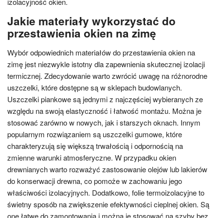
izolacyjność okien.
Jakie materiały wykorzystać do
przestawienia okien na zimę
Wybór odpowiednich materiałów do przestawienia okien na
zimę jest niezwykle istotny dla zapewnienia skutecznej izolacji
termicznej. Zdecydowanie warto zwrócić uwagę na różnorodne
uszczelki, które dostępne są w sklepach budowlanych.
Uszczelki piankowe są jednymi z najczęściej wybieranych ze
względu na swoją elastyczność i łatwość montażu. Można je
stosować zarówno w nowych, jak i starszych oknach. Innym
popularnym rozwiązaniem są uszczelki gumowe, które
charakteryzują się większą trwałością i odpornością na
zmienne warunki atmosferyczne. W przypadku okien
drewnianych warto rozważyć zastosowanie olejów lub lakierów
do konserwacji drewna, co pomoże w zachowaniu jego
właściwości izolacyjnych. Dodatkowo, folie termoizolacyjne to
świetny sposób na zwiększenie efektywności cieplnej okien. Są
one łatwe do zamontowania i można je stosować na szyby bez