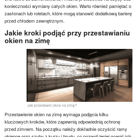
konieczności wymiany całych okien. Warto również pamiętać o
zasłonach lub roletach, które mogą stanowić dodatkową barierę
przed chłodem zewnętrznym.
Jakie kroki podjąć przy przestawianiu
okien na zimę
Jak przestawić okna na zimę?
Przestawienie okien na zimę wymaga podjęcia kilku
kluczowych kroków, które zapewnią odpowiednią ochronę
przed zimnem. Na początku należy dokładnie oczyścić ramy
okienne oraz szyby z kurzu i brudu, co pozwoli lepiej ocenić ich