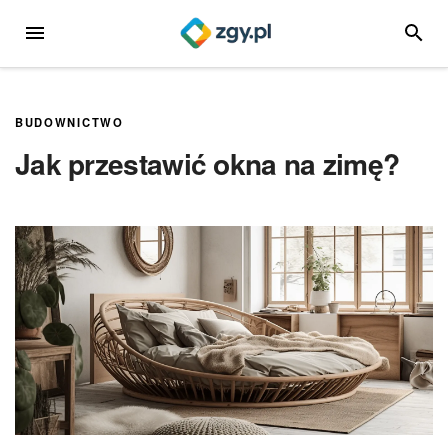
Przejdź
MENU
SZUKA
do
treści
BUDOWNICTWO
Jak przestawić okna na zimę?