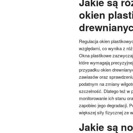
Jakie są ró
okien plas
drewniany
Regulacja okien plastikowyc
względami, co wynika z róż
Okna plastikowe zazwyczaj
które wymagają precyzyjnej
przypadku okien drewnianyc
zawiasów oraz sprawdzeniu 
podatnym na zmiany wilgotn
szczelność. Dlatego też w 
monitorowanie ich stanu or
zapobiec jego degradacji. 
większej siły fizycznej ze 
Jakie są n