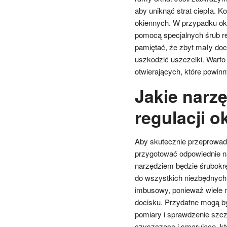
aby uniknąć strat ciepła. K
okiennych. W przypadku ok
pomocą specjalnych śrub re
pamiętać, że zbyt mały doc
uszkodzić uszczelki. Wart
otwierających, które powinn
Jakie narz
regulacji o
Aby skutecznie przeprowadz
przygotować odpowiednie n
narzędziem będzie śrubokręt
do wszystkich niezbędnych 
imbusowy, ponieważ wiele n
docisku. Przydatne mogą by
pomiary i sprawdzenie szcz
czyszczące i smarujące, k