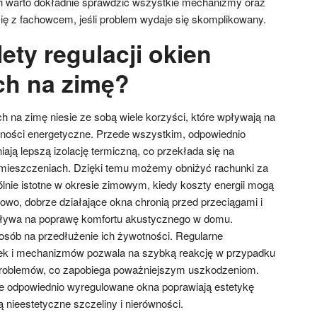
h warto dokładnie sprawdzić wszystkie mechanizmy oraz
ię z fachowcem, jeśli problem wydaje się skomplikowany.
lety regulacji okien
ch na zimę?
h na zimę niesie ze sobą wiele korzyści, które wpływają na
dności energetyczne. Przede wszystkim, odpowiednio
ją lepszą izolację termiczną, co przekłada się na
omieszczeniach. Dzięki temu możemy obniżyć rachunki za
ólnie istotne w okresie zimowym, kiedy koszty energii mogą
wo, dobrze działające okna chronią przed przeciągami i
pływa na poprawę komfortu akustycznego w domu.
posób na przedłużenie ich żywotności. Regularne
ek i mechanizmów pozwala na szybką reakcję w przypadku
 problemów, co zapobiega poważniejszym uszkodzeniom.
e odpowiednio wyregulowane okna poprawiają estetykę
 nieestetyczne szczeliny i nierówności.