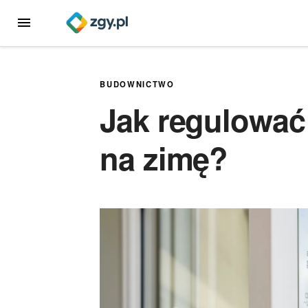
Przejdź
MENU
do
treści
BUDOWNICTWO
Jak regulować
na zimę?