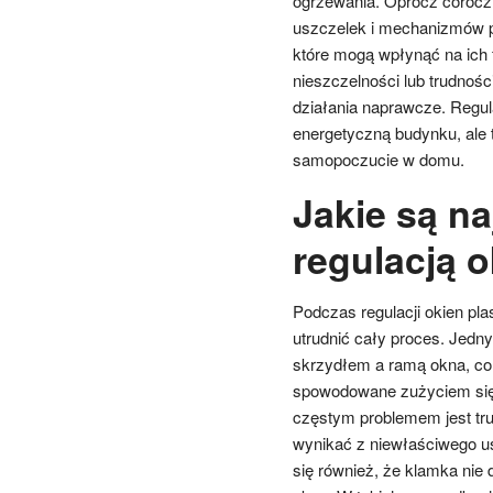
ogrzewania. Oprócz coroczne
uszczelek i mechanizmów p
które mogą wpłynąć na ich 
nieszczelności lub trudnośc
działania naprawcze. Regul
energetyczną budynku, ale
samopoczucie w domu.
Jakie są n
regulacją 
Podczas regulacji okien p
utrudnić cały proces. Jedn
skrzydłem a ramą okna, co p
spowodowane zużyciem się 
częstym problemem jest tr
wynikać z niewłaściwego u
się również, że klamka nie 