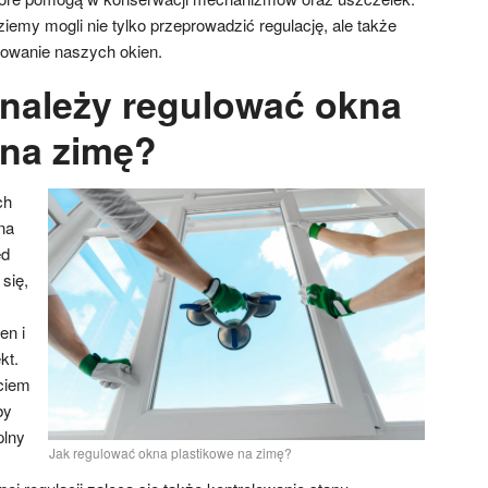
emy mogli nie tylko przeprowadzić regulację, ale także
kowanie naszych okien.
 należy regulować okna
 na zimę?
ch
na
ed
się,
en i
kt.
ściem
by
plny
Jak regulować okna plastikowe na zimę?