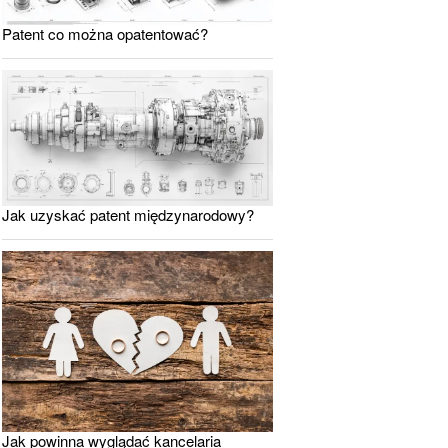
Patent co można opatentować?
Jak uzyskać patent międzynarodowy?
Jak powinna wyglądać kancelaria