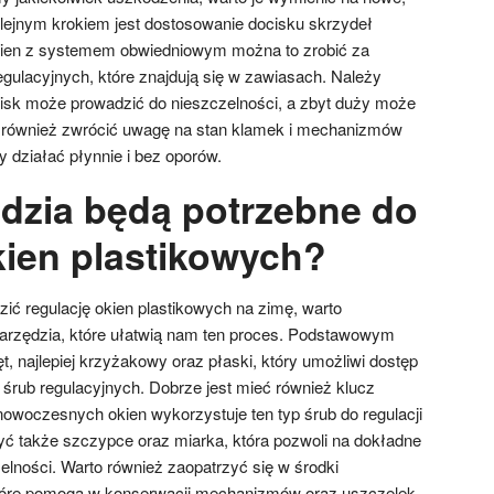
olejnym krokiem jest dostosowanie docisku skrzydeł
ien z systemem obwiedniowym można to zrobić za
gulacyjnych, które znajdują się w zawiasach. Należy
isk może prowadzić do nieszczelności, a zbyt duży może
o również zwrócić uwagę na stan klamek i mechanizmów
y działać płynnie i bez oporów.
ędzia będą potrzebne do
kien plastikowych?
ić regulację okien plastikowych na zimę, warto
arzędzia, które ułatwią nam ten proces. Podstawowym
, najlepiej krzyżakowy oraz płaski, który umożliwi dostęp
śrub regulacyjnych. Dobrze jest mieć również klucz
owoczesnych okien wykorzystuje ten typ śrub do regulacji
ć także szczypce oraz miarka, która pozwoli na dokładne
elności. Warto również zaopatrzyć się w środki
tóre pomogą w konserwacji mechanizmów oraz uszczelek.