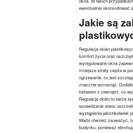
okna. W takich przypadkac
ewentualnie skonsultować s
Jakie są za
plastikowy
Regulacja okien plastikowyc
komfort życia oraz oszczę
wyregulowane okna zapewnia
mniejsze straty ciepła w p
ogrzewanie, co jest szczeg
znacznie wzrosnąć. Dodatko
hałasem z zewnątrz, co w
Regulacja okien to także s
sprawdzanie stanu uszczel
wystąpienia jakichkolwiek
Warto również zauważyć, ż
budynku, ponieważ eliminują