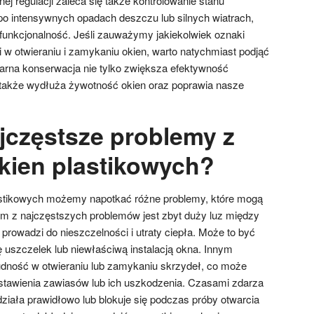
j regulacji zaleca się także kontrolowanie stanu
o intensywnych opadach deszczu lub silnych wiatrach,
funkcjonalność. Jeśli zauważymy jakiekolwiek oznaki
i w otwieraniu i zamykaniu okien, warto natychmiast podjąć
arna konserwacja nie tylko zwiększa efektywność
 także wydłuża żywotność okien oraz poprawia nasze
ajczęstsze problemy z
okien plastikowych?
lastikowych możemy napotkać różne problemy, które mogą
ym z najczęstszych problemów jest zbyt duży luz między
rowadzi do nieszczelności i utraty ciepła. Może to być
uszczelek lub niewłaściwą instalacją okna. Innym
udność w otwieraniu lub zamykaniu skrzydeł, co może
stawienia zawiasów lub ich uszkodzenia. Czasami zdarza
działa prawidłowo lub blokuje się podczas próby otwarcia