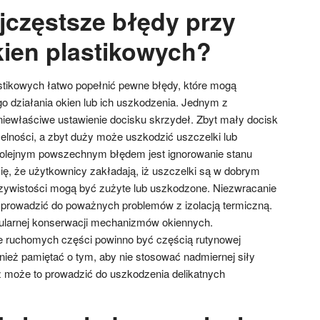
jczęstsze błędy przy
kien plastikowych?
astikowych łatwo popełnić pewne błędy, które mogą
o działania okien lub ich uszkodzenia. Jednym z
niewłaściwe ustawienie docisku skrzydeł. Zbyt mały docisk
lności, a zbyt duży może uszkodzić uszczelki lub
olejnym powszechnym błędem jest ignorowanie stanu
ię, że użytkownicy zakładają, iż uszczelki są w dobrym
czywistości mogą być zużyte lub uszkodzone. Niezwracanie
 prowadzić do poważnych problemów z izolacją termiczną.
gularnej konserwacji mechanizmów okiennych.
 ruchomych części powinno być częścią rutynowej
wnież pamiętać o tym, aby nie stosować nadmiernej siły
ż może to prowadzić do uszkodzenia delikatnych