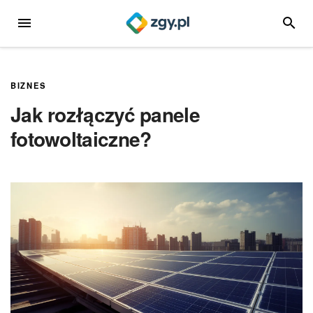
Przejdź
MENU
SZUKA
do
treści
BIZNES
Jak rozłączyć panele
fotowoltaiczne?