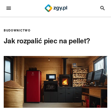
Przejdź
MENU
SZUKA
do
treści
BUDOWNICTWO
Jak rozpalić piec na pellet?