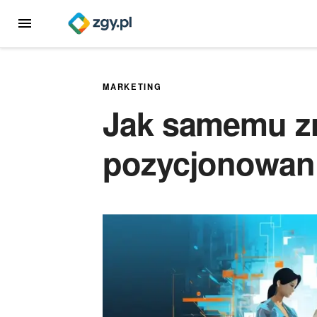
Przejdź
MENU
do
treści
MARKETING
Jak samemu z
pozycjonowani