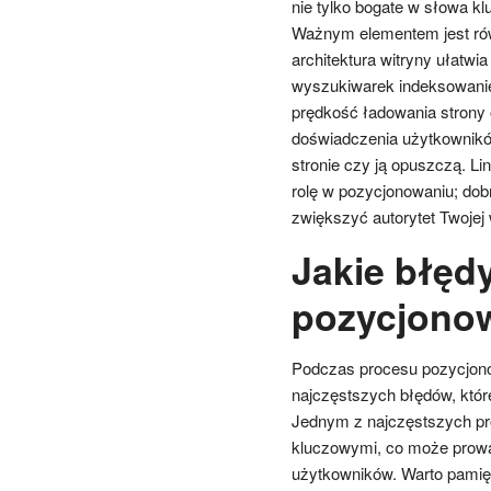
nie tylko bogate w słowa kl
Ważnym elementem jest rów
architektura witryny ułatwi
wyszukiwarek indeksowanie
prędkość ładowania strony
doświadczenia użytkownikó
stronie czy ją opuszczą. L
rolę w pozycjonowaniu; dob
zwiększyć autorytet Twojej
Jakie błęd
pozycjonow
Podczas procesu pozycjono
najczęstszych błędów, któ
Jednym z najczęstszych pr
kluczowymi, co może prowadz
użytkowników. Warto pamięt