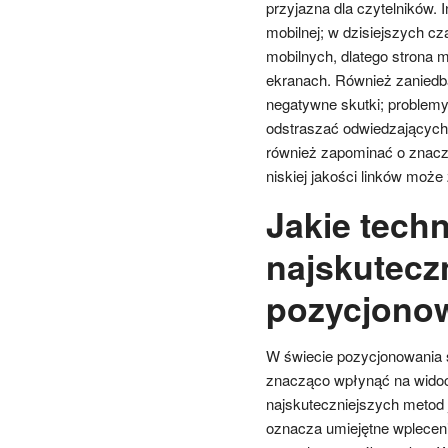
przyjazna dla czytelników. 
mobilnej; w dzisiejszych c
mobilnych, dlatego strona 
ekranach. Również zanied
negatywne skutki; problemy
odstraszać odwiedzających
również zapominać o znaczen
niskiej jakości linków może 
Jakie tech
najskutecz
pozycjonow
W świecie pozycjonowania s
znacząco wpłynąć na widoc
najskuteczniejszych metod 
oznacza umiejętne wpleceni