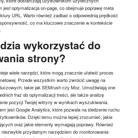
ony, które dostarczają użytkownikom użytecznych
em jest optymalizacja on-page, co obejmuje poprawę meta
uktury URL. Warto również zadbać o odpowiednią prędkość
responsywność, co ma kluczowe znaczenie w kontekście
.
ędzia wykorzystać do
ania strony?
ieje wiele narzędzi, które mogą znacznie ułatwić proces
rnetowej. Przede wszystkim warto zwrócić uwagę na
kluczowych, takie jak SEMrush czy Moz. Umożliwiają one
ednich fraz do optymalizacji treści, ale także analizę
anie pozycji Twojej witryny w wynikach wyszukiwania.
em jest Google Analytics, które pozwala na śledzenie ruchu
żytkowników. Dzięki temu można lepiej zrozumieć, jakie
ających oraz jakie elementy wymagają poprawy. Również
t niezwykle przydatnym narzędziem do monitorowania