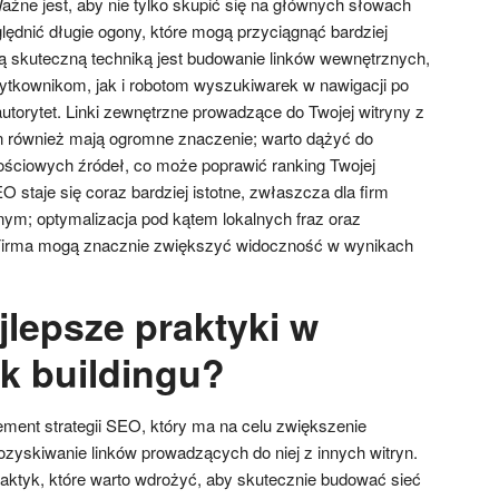
ażne jest, aby nie tylko skupić się na głównych słowach
lędnić długie ogony, które mogą przyciągnąć bardziej
ą skuteczną techniką jest budowanie linków wewnętrznych,
ytkownikom, jak i robotom wyszukiwarek w nawigacji po
 autorytet. Linki zewnętrzne prowadzące do Twojej witryny z
 również mają ogromne znaczenie; warto dążyć do
ościowych źródeł, co może poprawić ranking Twojej
O staje się coraz bardziej istotne, zwłaszcza dla firm
nym; optymalizacja pod kątem lokalnych fraz oraz
 Firma mogą znacznie zwiększyć widoczność w wynikach
jlepsze praktyki w
nk buildingu?
lement strategii SEO, który ma na celu zwiększenie
ozyskiwanie linków prowadzących do niej z innych witryn.
praktyk, które warto wdrożyć, aby skutecznie budować sieć