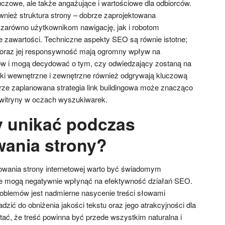
uczowe, ale także angażujące i wartościowe dla odbiorców.
nież struktura strony – dobrze zaprojektowana
a zarówno użytkownikom nawigację, jak i robotom
 zawartości. Techniczne aspekty SEO są równie istotne;
 oraz jej responsywność mają ogromny wpływ na
w i mogą decydować o tym, czy odwiedzający zostaną na
inki wewnętrzne i zewnętrzne również odgrywają kluczową
rze zaplanowana strategia link buildingowa może znacząco
 witryny w oczach wyszukiwarek.
y unikać podczas
ania strony?
wania strony internetowej warto być świadomym
re mogą negatywnie wpłynąć na efektywność działań SEO.
oblemów jest nadmierne nasycenie treści słowami
ić do obniżenia jakości tekstu oraz jego atrakcyjności dla
ać, że treść powinna być przede wszystkim naturalna i