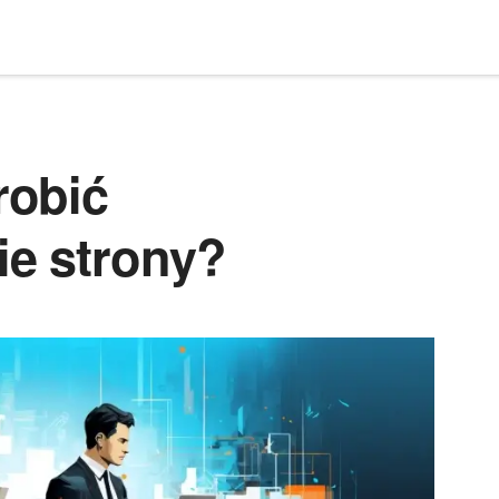
robić
e strony?