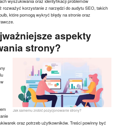
ach wyszukiwania oraz identyfikacji problemów
ż rozważyć korzystanie z narzędzi do audytu SEO, takich
bulb, które pomogą wykryć błędy na stronie oraz
rawcze.
ajważniejsze aspekty
ania strony?
any
lu
yw
ątem
Jak samemu zrobić pozycjonowanie strony?
anie
iwarek oraz potrzeb użytkowników. Treści powinny być