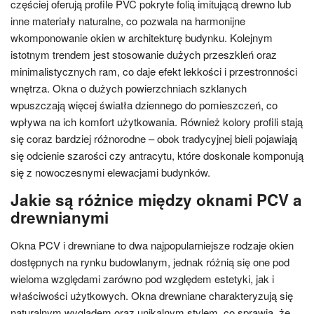
częściej oferują profile PVC pokryte folią imitującą drewno lub
inne materiały naturalne, co pozwala na harmonijne
wkomponowanie okien w architekturę budynku. Kolejnym
istotnym trendem jest stosowanie dużych przeszkleń oraz
minimalistycznych ram, co daje efekt lekkości i przestronności
wnętrza. Okna o dużych powierzchniach szklanych
wpuszczają więcej światła dziennego do pomieszczeń, co
wpływa na ich komfort użytkowania. Również kolory profili stają
się coraz bardziej różnorodne – obok tradycyjnej bieli pojawiają
się odcienie szarości czy antracytu, które doskonale komponują
się z nowoczesnymi elewacjami budynków.
Jakie są różnice między oknami PCV a
drewnianymi
Okna PCV i drewniane to dwa najpopularniejsze rodzaje okien
dostępnych na rynku budowlanym, jednak różnią się one pod
wieloma względami zarówno pod względem estetyki, jak i
właściwości użytkowych. Okna drewniane charakteryzują się
naturalnym wyglądem oraz unikalnym stylem, co sprawia, że