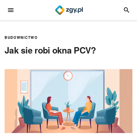
Przejdź
MENU
SZUKA
do
treści
BUDOWNICTWO
Jak sie robi okna PCV?