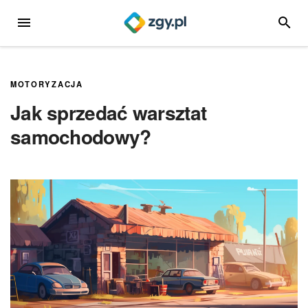
Przejdź
MENU
SZUKA
do
treści
MOTORYZACJA
Jak sprzedać warsztat
samochodowy?