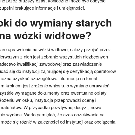
alne przez dłuższy czas, konieczne może być odbycie
zupełni brakujące informacje i umiejętności.
roki do wymiany starych
na wózki widłowe?
are uprawnienia na wózki widłowe, należy przejść przez
ierwszym z nich jest zebranie wszystkich niezbędnych
adectwo kwalifikacji zawodowej oraz zaświadczenie
dać się do instytucji zajmującej się certyfikacją operatorów
można uzyskać szczegółowe informacje na temat
ym krokiem jest złożenie wniosku o wymianę uprawnień,
szystkie wymagane dokumenty oraz ewentualne opłaty
ożeniu wniosku, instytucja przeprowadzi ocenę i
materiałów. W przypadku pozytywnej decyzji, nowa
anie wydana. Warto pamiętać, że czas oczekiwania na
oże się różnić w zależności od instytucji oraz obciążenia