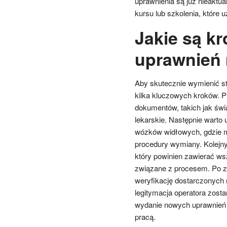
uprawnienia są już nieaktu
kursu lub szkolenia, które u
Jakie są k
uprawnień 
Aby skutecznie wymienić st
kilka kluczowych kroków. P
dokumentów, takich jak świ
lekarskie. Następnie warto u
wózków widłowych, gdzie 
procedury wymiany. Kolejn
który powinien zawierać w
związane z procesem. Po zł
weryfikację dostarczonych 
legitymacja operatora zost
wydanie nowych uprawnień m
pracą.