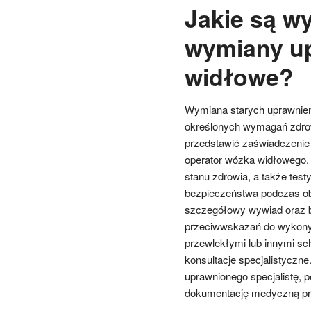
Jakie są w
wymiany up
widłowe?
Wymiana starych uprawnień 
określonych wymagań zdrow
przedstawić zaświadczenie l
operator wózka widłowego.
stanu zdrowia, a także test
bezpieczeństwa podczas o
szczegółowy wywiad oraz b
przeciwwskazań do wykony
przewlekłymi lub innymi sc
konsultacje specjalistyczne
uprawnionego specjalistę, p
dokumentację medyczną pr