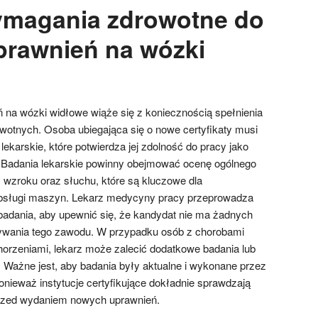
ymagania zdrowotne do
rawnień na wózki
na wózki widłowe wiąże się z koniecznością spełnienia
otnych. Osoba ubiegająca się o nowe certyfikaty musi
ekarskie, które potwierdza jej zdolność do pracy jako
 Badania lekarskie powinny obejmować ocenę ogólnego
y wzroku oraz słuchu, które są kluczowe dla
bsługi maszyn. Lekarz medycyny pracy przeprowadza
adania, aby upewnić się, że kandydat nie ma żadnych
wania tego zawodu. W przypadku osób z chorobami
horzeniami, lekarz może zalecić dodatkowe badania lub
. Ważne jest, aby badania były aktualne i wykonane przez
onieważ instytucje certyfikujące dokładnie sprawdzają
zed wydaniem nowych uprawnień.