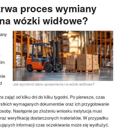
trwa proces wymiany
na wózki widłowe?
iany
u
kim
nie
d
Jak wymienić stare uprawnienia na wózki widłowe?
zająć od kilku dni do kilku tygodni. Po pierwsze, czas
ystkich wymaganych dokumentów oraz ich przygotowanie
osoby. Następnie po złożeniu wniosku instytucja musi
oraz weryfikację dostarczonych materiałów. W przypadku
ujących informacji czas oczekiwania może się wydłużyć.