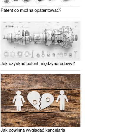
Patent co można opatentować?
Jak uzyskać patent międzynarodowy?
Jak powinna wyglądać kancelaria