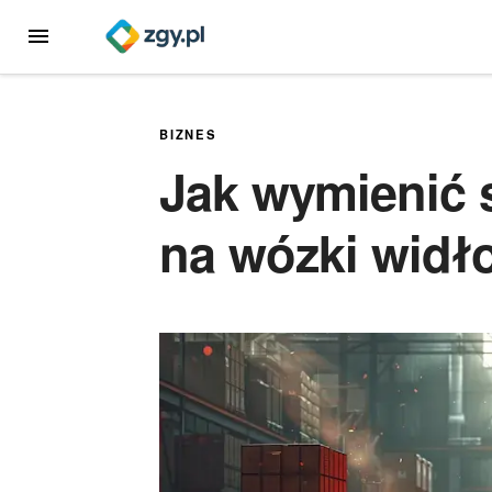
Przejdź
MENU
do
treści
BIZNES
Jak wymienić 
na wózki widł