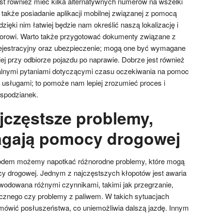
t również mieć kilka alternatywnych numerów na wszelki
także posiadanie aplikacji mobilnej związanej z pomocą
ęki nim łatwiej będzie nam określić naszą lokalizację i
torowi. Warto także przygotować dokumenty związane z
rejestracyjny oraz ubezpieczenie; mogą one być wymagane
j przy odbiorze pojazdu po naprawie. Dobrze jest również
alnymi pytaniami dotyczącymi czasu oczekiwania na pomoc
usługami; to pomoże nam lepiej zrozumieć proces i
espodzianek.
ajczęstsze problemy,
agają pomocy drogowej
odem możemy napotkać różnorodne problemy, które mogą
y drogowej. Jednym z najczęstszych kłopotów jest awaria
owodowana różnymi czynnikami, takimi jak przegrzanie,
cznego czy problemy z paliwem. W takich sytuacjach
mówić posłuszeństwa, co uniemożliwia dalszą jazdę. Innym