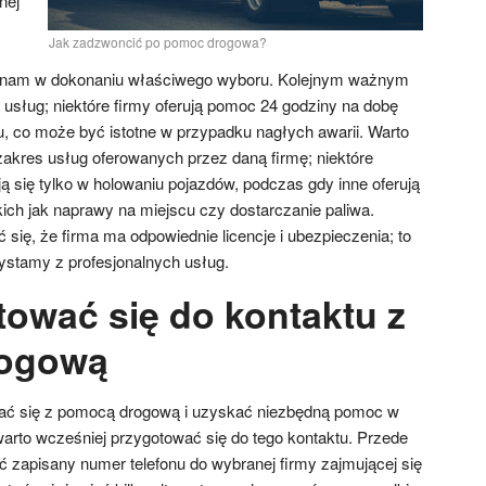
nej
Jak zadzwoncić po pomoc drogowa?
c nam w dokonaniu właściwego wyboru. Kolejnym ważnym
 usług; niektóre firmy oferują pomoc 24 godziny na dobę
u, co może być istotne w przypadku nagłych awarii. Warto
akres usług oferowanych przez daną firmę; niektóre
ją się tylko w holowaniu pojazdów, podczas gdy inne oferują
ich jak naprawy na miejscu czy dostarczanie paliwa.
 się, że firma ma odpowiednie licencje i ubezpieczenia; to
stamy z profesjonalnych usług.
tować się do kontaktu z
ogową
ać się z pomocą drogową i uzyskać niezbędną pomoc w
 warto wcześniej przygotować się do tego kontaktu. Przede
zapisany numer telefonu do wybranej firmy zajmującej się