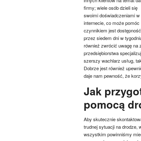
innych klientów na temat da
firmy; wiele osób dzieli się
swoimi doświadczeniami w
internecie, co może pomó
czynnikiem jest dostępność
przez siedem dni w tygodni
również zwrócić uwagę na z
przedsiębiorstwa specjalizu
szerszy wachlarz usług, tak
Dobrze jest również upewnić
daje nam pewność, że korzy
Jak przygo
pomocą dr
Aby skutecznie skontaktow
trudnej sytuacji na drodze,
wszystkim powinniśmy mieć 