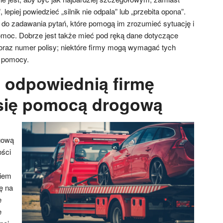
epiej powiedzieć „silnik nie odpala” lub „przebita opona”.
 do zadawania pytań, które pomogą im zrozumieć sytuację i
moc. Dobrze jest także mieć pod ręką dane dotyczące
raz numer polisy; niektóre firmy mogą wymagać tych
m pomocy.
 odpowiednią firmę
się pomocą drogową
gową
ości
ciem
ę na
e
e