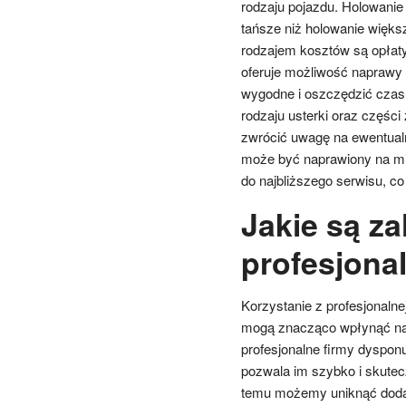
rodzaju pojazdu. Holowani
tańsze niż holowanie więk
rodzajem kosztów są opłaty
oferuje możliwość naprawy
wygodne i oszczędzić czas.
rodzaju usterki oraz częśc
zwrócić uwagę na ewentualne
może być naprawiony na mi
do najbliższego serwisu, c
Jakie są za
profesjona
Korzystanie z profesjonalne
mogą znacząco wpłynąć na 
profesjonalne firmy dyspo
pozwala im szybko i skute
temu możemy uniknąć doda