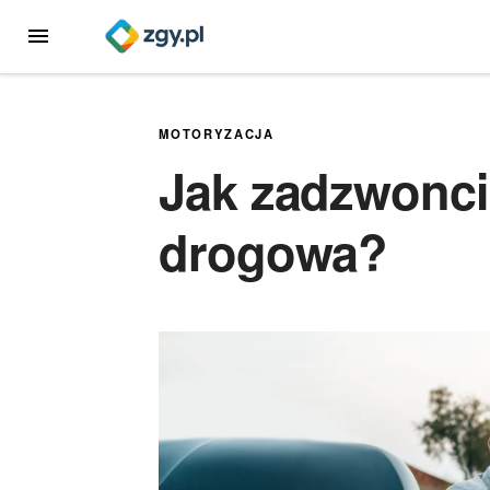
Przejdź
MENU
do
treści
MOTORYZACJA
Jak zadzwonc
drogowa?