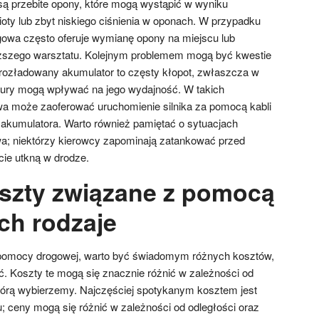
przebite opony, które mogą wystąpić w wyniku
ioty lub zbyt niskiego ciśnienia w oponach. W przypadku
gowa często oferuje wymianę opony na miejscu lub
liższego warsztatu. Kolejnym problemem mogą być kwestie
rozładowany akumulator to częsty kłopot, zwłaszcza w
atury mogą wpływać na jego wydajność. W takich
 może zaoferować uruchomienie silnika za pomocą kabli
akumulatora. Warto również pamiętać o sytuacjach
a; niektórzy kierowcy zapominają zatankować przed
cie utkną w drodze.
oszty związane z pomocą
ch rodzaje
pomocy drogowej, warto być świadomym różnych kosztów,
ć. Koszty te mogą się znacznie różnić w zależności od
 którą wybierzemy. Najczęściej spotykanym kosztem jest
; ceny mogą się różnić w zależności od odległości oraz