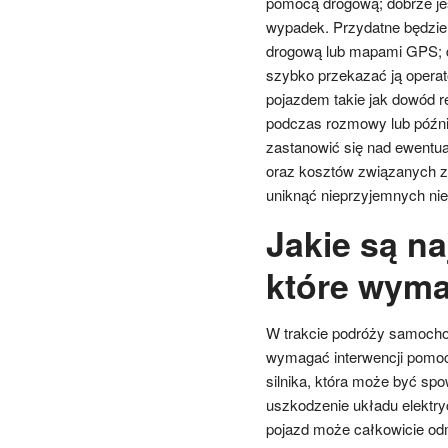
pomocą drogową; dobrze jes
wypadek. Przydatne będzie 
drogową lub mapami GPS; dzi
szybko przekazać ją opera
pojazdem takie jak dowód 
podczas rozmowy lub późnie
zastanowić się nad ewentu
oraz kosztów związanych z 
uniknąć nieprzyjemnych ni
Jakie są n
które wym
W trakcie podróży samoch
wymagać interwencji pomoc
silnika, która może być sp
uszkodzenie układu elektry
pojazd może całkowicie od