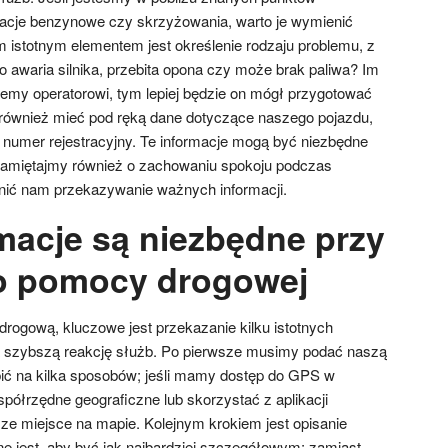
 stacje benzynowe czy skrzyżowania, warto je wymienić
istotnym elementem jest określenie rodzaju problemu, z
o awaria silnika, przebita opona czy może brak paliwa? Im
my operatorowi, tym lepiej będzie on mógł przygotować
również mieć pod ręką dane dotyczące naszego pojazdu,
z numer rejestracyjny. Te informacje mogą być niezbędne
Pamiętajmy również o zachowaniu spokoju podczas
nić nam przekazywanie ważnych informacji.
rmacje są niezbędne przy
do pomocy drogowej
ogową, kluczowe jest przekazanie kilku istotnych
na szybszą reakcję służb. Po pierwsze musimy podać naszą
bić na kilka sposobów; jeśli mamy dostęp do GPS w
półrzędne geograficzne lub skorzystać z aplikacji
e miejsce na mapie. Kolejnym krokiem jest opisanie
 jest, aby być jak najbardziej szczegółowym; zamiast