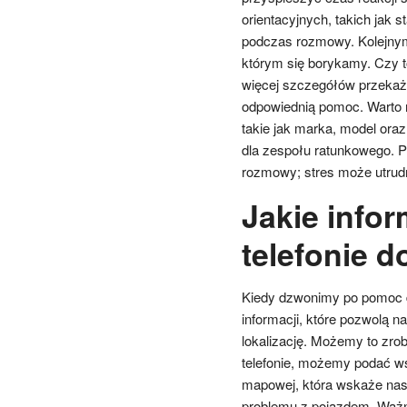
orientacyjnych, takich jak
podczas rozmowy. Kolejnym 
którym się borykamy. Czy t
więcej szczegółów przekaże
odpowiednią pomoc. Warto 
takie jak marka, model ora
dla zespołu ratunkowego. 
rozmowy; stres może utrud
Jakie info
telefonie 
Kiedy dzwonimy po pomoc dr
informacji, które pozwolą 
lokalizację. Możemy to zro
telefonie, możemy podać ws
mapowej, która wskaże nasz
problemu z pojazdem. Ważne