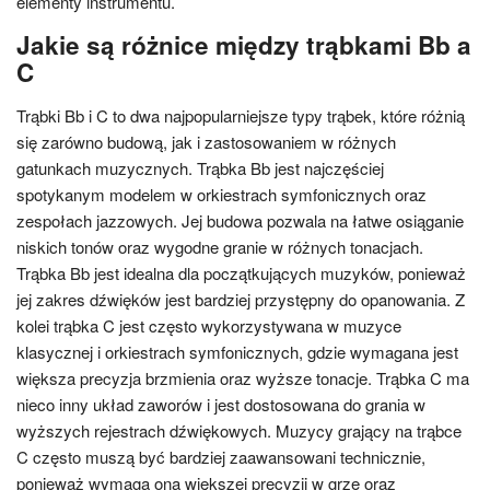
elementy instrumentu.
Jakie są różnice między trąbkami Bb a
C
Trąbki Bb i C to dwa najpopularniejsze typy trąbek, które różnią
się zarówno budową, jak i zastosowaniem w różnych
gatunkach muzycznych. Trąbka Bb jest najczęściej
spotykanym modelem w orkiestrach symfonicznych oraz
zespołach jazzowych. Jej budowa pozwala na łatwe osiąganie
niskich tonów oraz wygodne granie w różnych tonacjach.
Trąbka Bb jest idealna dla początkujących muzyków, ponieważ
jej zakres dźwięków jest bardziej przystępny do opanowania. Z
kolei trąbka C jest często wykorzystywana w muzyce
klasycznej i orkiestrach symfonicznych, gdzie wymagana jest
większa precyzja brzmienia oraz wyższe tonacje. Trąbka C ma
nieco inny układ zaworów i jest dostosowana do grania w
wyższych rejestrach dźwiękowych. Muzycy grający na trąbce
C często muszą być bardziej zaawansowani technicznie,
ponieważ wymaga ona większej precyzji w grze oraz