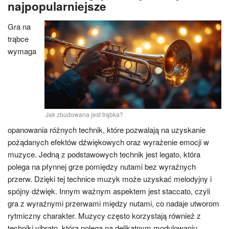
najpopularniejsze
Gra na
trąbce
wymaga
Jak zbudowana jest trąbka?
opanowania różnych technik, które pozwalają na uzyskanie
pożądanych efektów dźwiękowych oraz wyrażenie emocji w
muzyce. Jedną z podstawowych technik jest legato, która
polega na płynnej grze pomiędzy nutami bez wyraźnych
przerw. Dzięki tej technice muzyk może uzyskać melodyjny i
spójny dźwięk. Innym ważnym aspektem jest staccato, czyli
gra z wyraźnymi przerwami między nutami, co nadaje utworom
rytmiczny charakter. Muzycy często korzystają również z
techniki vibrato, która polega na delikatnym modulowaniu