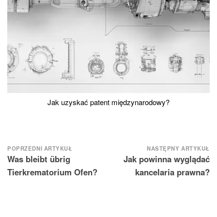
Jak uzyskać patent międzynarodowy?
Nawigacja
POPRZEDNI ARTYKUŁ
NASTĘPNY ARTYKUŁ
Was bleibt übrig
Jak powinna wyglądać
wpisu
Tierkrematorium Ofen?
kancelaria prawna?