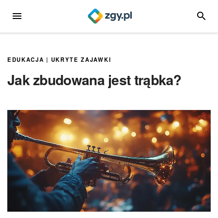
Przejdź
MENU
SZUKA
do
treści
EDUKACJA
|
UKRYTE ZAJAWKI
Jak zbudowana jest trąbka?