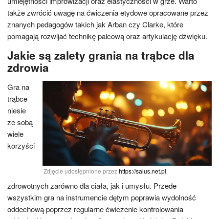
umiejętności improwizacji oraz elastyczności w grze. Warto
także zwrócić uwagę na ćwiczenia etydowe opracowane przez
znanych pedagogów takich jak Arban czy Clarke, które
pomagają rozwijać technikę palcową oraz artykulację dźwięku.
Jakie są zalety grania na trąbce dla
zdrowia
Gra na
trąbce
niesie
ze sobą
wiele
korzyści
Zdjęcie udostępnione przez
https://salus.net.pl
zdrowotnych zarówno dla ciała, jak i umysłu. Przede
wszystkim gra na instrumencie dętym poprawia wydolność
oddechową poprzez regularne ćwiczenie kontrolowania