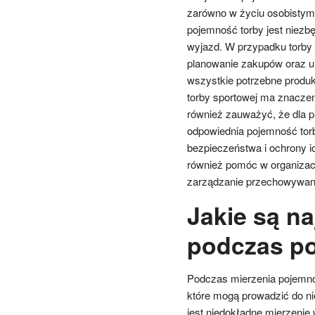
zarówno w życiu osobistym
pojemność torby jest niez
wyjazd. W przypadku torby 
planowanie zakupów oraz uni
wszystkie potrzebne produk
torby sportowej ma znaczen
również zauważyć, że dla pro
odpowiednia pojemność torb
bezpieczeństwa i ochrony i
również pomóc w organizacj
zarządzanie przechowywan
Jakie są n
podczas po
Podczas mierzenia pojemno
które mogą prowadzić do n
jest niedokładne mierzenie