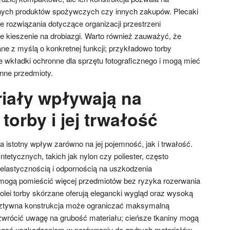
ych produktów spożywczych czy innych zakupów. Plecaki
e rozwiązania dotyczące organizacji przestrzeni
 kieszenie na drobiazgi. Warto również zauważyć, że
ane z myślą o konkretnej funkcji; przykładowo torby
e wkładki ochronne dla sprzętu fotograficznego i mogą mieć
inne przedmioty.
riały wpływają na
orby i jej trwałość
 istotny wpływ zarówno na jej pojemność, jak i trwałość.
tetycznych, takich jak nylon czy poliester, często
 elastycznością i odpornością na uszkodzenia
mogą pomieścić więcej przedmiotów bez ryzyka rozerwania
kolei torby skórzane oferują elegancki wygląd oraz wysoką
 sztywna konstrukcja może ograniczać maksymalną
zwrócić uwagę na grubość materiału; cieńsze tkaniny mogą
 ulegać uszkodzeniom w porównaniu do grubych materiałów.