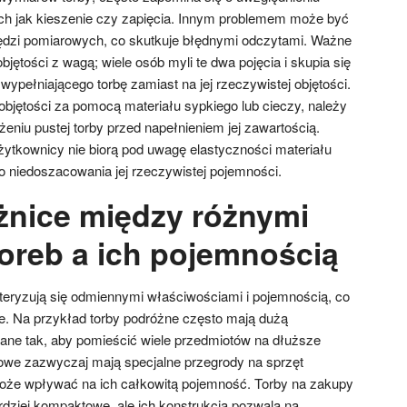
ch jak kieszenie czy zapięcia. Innym problemem może być
ędzi pomiarowych, co skutkuje błędnymi odczytami. Ważne
 objętości z wagą; wiele osób myli te dwa pojęcia i skupia się
wypełniającego torbę zamiast na jej rzeczywistej objętości.
bjętości za pomocą materiału sypkiego lub cieczy, należy
niu pustej torby przed napełnieniem jej zawartością.
żytkownicy nie biorą pod uwagę elastyczności materiału
o niedoszacowania jej rzeczywistej pojemności.
óżnice między różnymi
toreb a ich pojemnością
teryzują się odmiennymi właściwościami i pojemnością, co
e. Na przykład torby podróżne często mają dużą
ane tak, aby pomieścić wiele przedmiotów na dłuższe
rtowe zazwyczaj mają specjalne przegrody na sprzęt
może wpływać na ich całkowitą pojemność. Torby na zakupy
rdziej kompaktowe, ale ich konstrukcja pozwala na