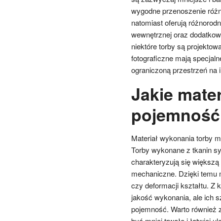
wygodne przenoszenie różn
natomiast oferują różnorodn
wewnętrznej oraz dodatkowe
niektóre torby są projektow
fotograficzne mają specjaln
ograniczoną przestrzeń na 
Jakie mate
pojemność t
Materiał wykonania torby ma
Torby wykonane z tkanin syn
charakteryzują się większą
mechaniczne. Dzięki temu 
czy deformacji kształtu. Z 
jakość wykonania, ale ich
pojemność. Warto również 
być mniej trwałe i łatwiej