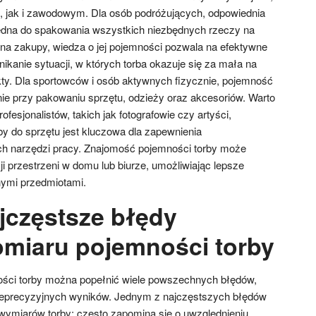
, jak i zawodowym. Dla osób podróżujących, odpowiednia
będna do spakowania wszystkich niezbędnych rzeczy na
na zakupy, wiedza o jej pojemności pozwala na efektywne
kanie sytuacji, w których torba okazuje się za mała na
ty. Dla sportowców i osób aktywnych fizycznie, pojemność
ie przy pakowaniu sprzętu, odzieży oraz akcesoriów. Warto
fesjonalistów, takich jak fotografowie czy artyści,
y do sprzętu jest kluczowa dla zapewnienia
ch narzędzi pracy. Znajomość pojemności torby może
i przestrzeni w domu lub biurze, umożliwiając lepsze
ymi przedmiotami.
ajczęstsze błędy
miaru pojemności torby
ści torby można popełnić wiele powszechnych błędów,
ieprecyzyjnych wyników. Jednym z najczęstszych błędów
 wymiarów torby; często zapomina się o uwzględnieniu