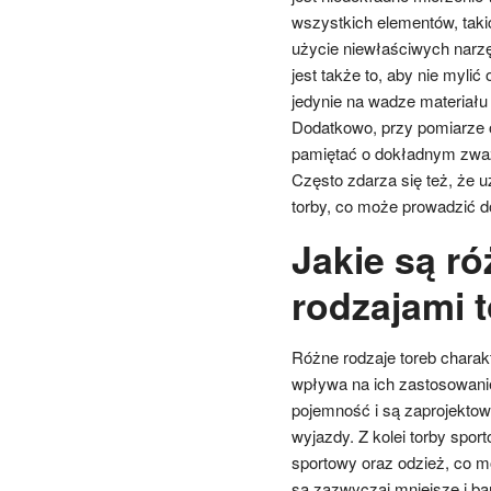
wszystkich elementów, taki
użycie niewłaściwych narz
jest także to, aby nie mylić
jedynie na wadze materiału 
Dodatkowo, przy pomiarze o
pamiętać o dokładnym zważe
Często zdarza się też, że u
torby, co może prowadzić d
Jakie są r
rodzajami 
Różne rodzaje toreb charak
wpływa na ich zastosowani
pojemność i są zaprojektow
wyjazdy. Z kolei torby spo
sportowy oraz odzież, co 
są zazwyczaj mniejsze i ba