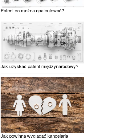
Patent co można opatentować?
Jak uzyskać patent międzynarodowy?
Jak powinna wyglądać kancelaria