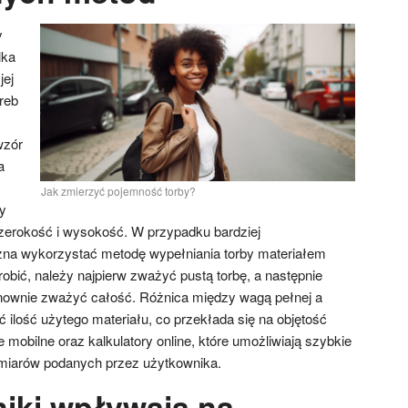
y
lka
jej
oreb
wzór
a
Jak zmierzyć pojemność torby?
y
erokość i wysokość. W przypadku bardziej
a wykorzystać metodę wypełniania torby materiałem
robić, należy najpierw zważyć pustą torbę, a następnie
onownie zważyć całość. Różnica między wagą pełnej a
ić ilość użytego materiału, co przekłada się na objętość
cje mobilne oraz kalkulatory online, które umożliwiają szybkie
ymiarów podanych przez użytkownika.
niki wpływają na