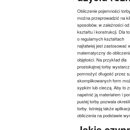
Obliczenie pojemności torb
można przeprowadzić na ki
sposobów, w zależności od 
kształtu i konstrukcji. Dla t
o regularnych kształtach
najłatwiej jest zastosować 
matematyczny do obliczeni
objętości. Na przykład dla
prostokątnej torby wystarcz
pomnożyć długość przez sz
skomplikowanych form możn
sypkim lub cieczą. Aby to z
napełnić ją materiałem i p
pustej torby pozwala określ
torby. Istnieją także aplika
obliczenia na podstawie w
Jakie czyn