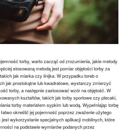
jemność torby, warto zacząć od zrozumienia, jakie metody
ęściej stosowaną metodą jest pomiar objętości torby za
akich jak miarka czy linijka. W przypadku toreb o
kich jak prostokątne lub kwadratowe, wystarczy zmierzyć
ość torby, a następnie zastosować wzór na objętość. W
owanych kształtów, takich jak torby sportowe czy plecaki,
ania torby materiałem sypkim lub wodą. Wypełniając torbę
łatwo określić jej pojemność poprzez zważenie użytego
est wykorzystanie specjalnych aplikacji mobilnych, które
jemności na podstawie wymiarów podanych przez