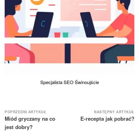
Specjalista SEO Świnoujście
Nawigacja
POPRZEDNI ARTYKUŁ
NASTĘPNY ARTYKUŁ
Miód gryczany na co
E-recepta jak pobrać?
wpisu
jest dobry?