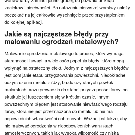
warstw farby zamiast jednej grubej, co pozwala uniknąć
zacieków i nierówności. Po nałożeniu pierwszej warstwy należy
poczekać na jej całkowite wyschnięcie przed przystąpieniem
do kolejnej aplikacji.
Jakie są najczęstsze błędy przy
malowaniu ogrodzeń metalowych?
Malowanie ogrodzenia metalowego to proces, który wymaga
staranności i uwagi, a wiele osób popełnia błędy, które mogą
wpłynąć na ostateczny efekt. Jednym z najczęstszych błędów
jest pomijanie etapu przygotowania powierzchni. Niedokładne
oczyszczenie metalu z rdzy, brudu czy starych powłok
malarskich może prowadzić do słabej przyczepności farby, co
skutkuje jej łuszczeniem się w krótkim czasie. Innym
powszechnym błędem jest stosowanie niewłaściwego rodzaju
farby, która nie jest przeznaczona do metalu lub nie ma
odpowiednich właściwości ochronnych. Ważne jest także, aby
nie malować ogrodzenia w nieodpowiednich warunkach
atmosferycznych, takich jak wysoka wilgotność czy niska