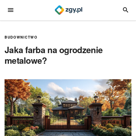
Przejdź
MENU
SZUKA
do
treści
BUDOWNICTWO
Jaka farba na ogrodzenie
metalowe?