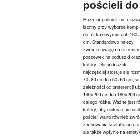
pościeli d
Rozmiar pościeli jest niezw
istotny przy wyborze kompl
do łóżka o wymiarach 160
cm. Standardowo należy
zwrócić uwagę na rozmiary
poszewek na poduszki ora
kołdry. Dla poduszek
najczęściej stosuje się rozm
70×80 cm lub 50×60 cm, w
zależności od preferencji 
140×200 cm lub 160×200 cm,
całego łóżka. Ważne jest 
kołdry, aby uniknąć nieest
pościeli warto również zwr
zachowania kształtu po pran
ale także wpłynie na estetyk