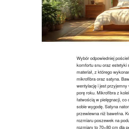
Wybór odpowiedniej poście
komfortu snu oraz estetyki
materiał, z którego wykonan
mikrofibra oraz satyna. Ba
wentylację i jest przyjemn
porę roku. Mikrofibra z kol
łatwością w pielęgnacji, c
sobie wygodę. Satyna natomi
przewiewna niż bawełna. K
rozmiaru poszewek na podu
rozmiary to 70×80 cm dla p