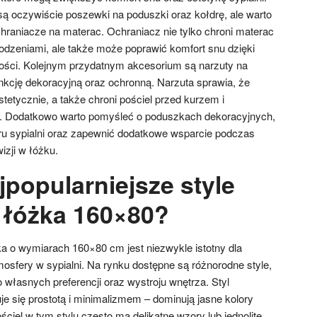
oczywiście poszewki na poduszki oraz kołdrę, ale warto
raniacze na materac. Ochraniacz nie tylko chroni materac
odzeniami, ale także może poprawić komfort snu dzięki
ości. Kolejnym przydatnym akcesorium są narzuty na
unkcję dekoracyjną oraz ochronną. Narzuta sprawia, że
stetycznie, a także chroni pościel przed kurzem i
a. Dodatkowo warto pomyśleć o poduszkach dekoracyjnych,
ru sypialni oraz zapewnić dodatkowe wsparcie podczas
izji w łóżku.
jpopularniejsze style
o łóżka 160×80?
ka o wymiarach 160×80 cm jest niezwykle istotny dla
osfery w sypialni. Na rynku dostępne są różnorodne style,
własnych preferencji oraz wystroju wnętrza. Styl
e się prostotą i minimalizmem – dominują jasne kolory
ściel w tym stylu często ma delikatne wzory lub jednolite