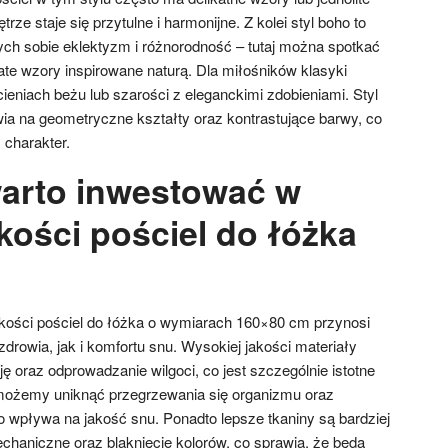
trze staje się przytulne i harmonijne. Z kolei styl boho to
ych sobie eklektyzm i różnorodność – tutaj można spotkać
ate wzory inspirowane naturą. Dla miłośników klasyki
cieniach beżu lub szarości z eleganckimi zdobieniami. Styl
a na geometryczne kształty oraz kontrastujące barwy, co
charakter.
arto inwestować w
kości pościel do łóżka
kości pościel do łóżka o wymiarach 160×80 cm przynosi
zdrowia, jak i komfortu snu. Wysokiej jakości materiały
ę oraz odprowadzanie wilgoci, co jest szczególnie istotne
możemy uniknąć przegrzewania się organizmu oraz
o wpływa na jakość snu. Ponadto lepsze tkaniny są bardziej
haniczne oraz blaknięcie kolorów, co sprawia, że będą