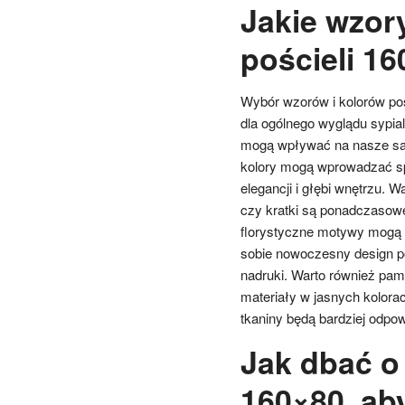
Jakie wzory
pościeli 1
Wybór wzorów i kolorów po
dla ogólnego wyglądu sypia
mogą wpływać na nasze samo
kolory mogą wprowadzać sp
elegancji i głębi wnętrzu. 
czy kratki są ponadczasowe
florystyczne motywy mogą d
sobie nowoczesny design po
nadruki. Warto również pam
materiały w jasnych kolorac
tkaniny będą bardziej odpow
Jak dbać o
160×80, ab