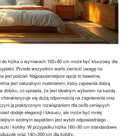
li do łóżka o wymiarach 160×80 cm może być kluczowy dla
 sypialni. Przede wszystkim warto zwrócić uwagę na
a jest pościel. Najpopularniejsze opcje to bawełna,
wełna jest naturalnym materiałem, który zapewnia dobrą
y w dotyku, co sprawia, że jest idealnym wyborem na każdą
ei charakteryzuje się dużą odpornością na zagniecenia oraz
o czyni ją praktycznym rozwiązaniem dla osób ceniących
ast dodaje elegancji i luksusu, ale może być mniej
olejnym istotnym aspektem jest wybór odpowiedniego
szki i kołdry. W przypadku łóżka 160×80 cm standardowe
oduszek oraz 140×200 cm dla kołdry.