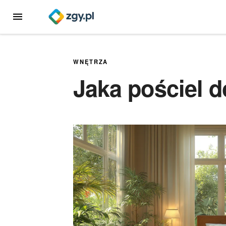
Przejdź
MENU
do
treści
WNĘTRZA
Jaka pościel 