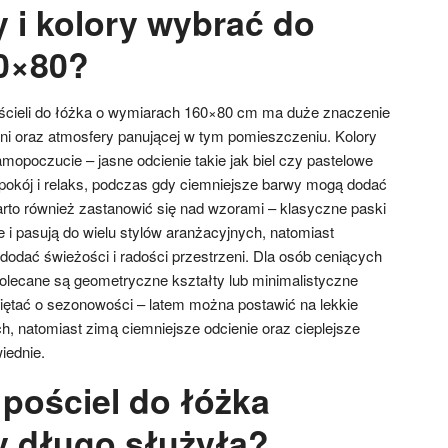
 i kolory wybrać do
60×80?
ścieli do łóżka o wymiarach 160×80 cm ma duże znaczenie
lni oraz atmosfery panującej w tym pomieszczeniu. Kolory
poczucie – jasne odcienie takie jak biel czy pastelowe
okój i relaks, podczas gdy ciemniejsze barwy mogą dodać
Warto również zastanowić się nad wzorami – klasyczne paski
 i pasują do wielu stylów aranżacyjnych, natomiast
odać świeżości i radości przestrzeni. Dla osób ceniących
lecane są geometryczne kształty lub minimalistyczne
iętać o sezonowości – latem można postawić na lekkie
h, natomiast zimą ciemniejsze odcienie oraz cieplejsze
iednie.
 pościel do łóżka
y długo służyła?