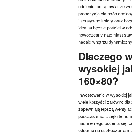
odcienie, co sprawia, że wnę
propozycja dla osób ceniąc
intensywne kolory oraz bog
idealna będzie pościel w od
nowoczesny natomiast stawi
nadaje wnętrzu dynamiczny 
Dlaczego w
wysokiej ja
160×80?
Inwestowanie w wysokiej ja
wiele korzyści zarówno dla 
zapewniają lepszą wentylacj
podczas snu. Dzięki temu 
nadmiernego pocenia się, c
odporne na uszkodzenia mec