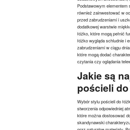
Podstawowym elementem są 
również zainwestować w och
przed zabrudzeniami i uszk
dodatkowej warstwie miękk
łóżko, które mogą pełnić f
łóżko wygląda schludnie i e
zabrudzeniami w ciągu dni
które mogą dodać charakte
czytania czy oglądania telew
Jakie są na
pościeli d
Wybór stylu pościeli do łóż
stworzenia odpowiedniej atm
które można dostosować do 
skandynawski charakteryzuj
oraz naturalne materiały. Po