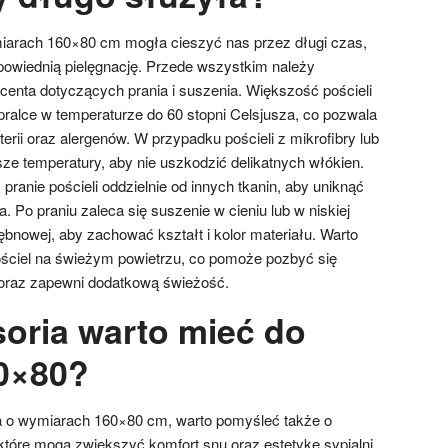
miarach 160×80 cm mogła cieszyć nas przez długi czas,
owiednią pielęgnację. Przede wszystkim należy
centa dotyczących prania i suszenia. Większość pościeli
ralce w temperaturze do 60 stopni Celsjusza, co pozwala
erii oraz alergenów. W przypadku pościeli z mikrofibry lub
ze temperatury, aby nie uszkodzić delikatnych włókien.
pranie pościeli oddzielnie od innych tkanin, aby uniknąć
. Po praniu zaleca się suszenie w cieniu lub w niskiej
bnowej, aby zachować kształt i kolor materiału. Warto
pościel na świeżym powietrzu, co pomoże pozbyć się
oraz zapewni dodatkową świeżość.
soria warto mieć do
60×80?
ka o wymiarach 160×80 cm, warto pomyśleć także o
tóre mogą zwiększyć komfort snu oraz estetykę sypialni.