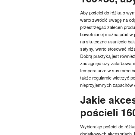
Aby pościel do łóżka o wy
warto zwrócić uwagę na odp
przestrzegać zaleceń produ
bawełnianej można prać w p
na skuteczne usunięcie bakt
satyny, warto stosować niżs
Dobrą praktyką jest również 
zaciągnięć czy zafarbowania
temperaturze w suszarce bę
także regularnie wietrzyć 
nieprzyjemnych zapachów 
Jakie akce
pościeli 1
Wybierając pościel do łóż
dodatkowych akcesoriach, k