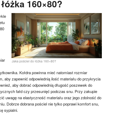
o łóżka 160×80?
ykle
etu
×80
z
iar
Jaka pościel do łóżka 160×80?
użytkownika. Kołdra powinna mieć natomiast rozmiar
 aby zapewnić odpowiednią ilość materiału do przykrycia
również, aby dobrać odpowiednią długość poszewek do
etycznych fałd czy przesunięć podczas snu. Przy zakupie
ócić uwagę na elastyczność materiału oraz jego zdolność do
iu. Dobrze dobrana pościel nie tylko poprawi komfort snu,
ę sypialni.