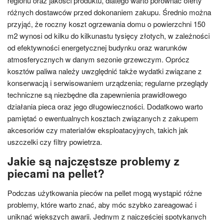
regionu oraz jakości produktu, dlatego warto porównać oferty
różnych dostawców przed dokonaniem zakupu. Średnio można
przyjąć, że roczny koszt ogrzewania domu o powierzchni 150
m2 wynosi od kilku do kilkunastu tysięcy złotych, w zależności
od efektywności energetycznej budynku oraz warunków
atmosferycznych w danym sezonie grzewczym. Oprócz
kosztów paliwa należy uwzględnić także wydatki związane z
konserwacją i serwisowaniem urządzenia; regularne przeglądy
techniczne są niezbędne dla zapewnienia prawidłowego
działania pieca oraz jego długowieczności. Dodatkowo warto
pamiętać o ewentualnych kosztach związanych z zakupem
akcesoriów czy materiałów eksploatacyjnych, takich jak
uszczelki czy filtry powietrza.
Jakie są najczęstsze problemy z
piecami na pellet?
Podczas użytkowania pieców na pellet mogą wystąpić różne
problemy, które warto znać, aby móc szybko zareagować i
uniknąć większych awarii. Jednym z najczęściej spotykanych