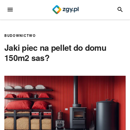
Przejdź
MENU
SZUKA
do
treści
BUDOWNICTWO
Jaki piec na pellet do domu
150m2 sas?