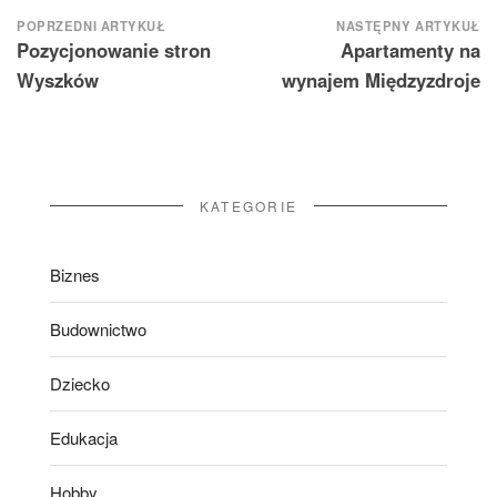
Nawigacja
POPRZEDNI ARTYKUŁ
NASTĘPNY ARTYKUŁ
Pozycjonowanie stron
Apartamenty na
wpisu
Wyszków
wynajem Międzyzdroje
KATEGORIE
Biznes
Budownictwo
Dziecko
Edukacja
Hobby