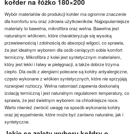
kołder na łóżko 180×200
Wybór materiałów do produkcji kołder ma ogromne znaczenie
dla komfortu snu oraz zdrowia użytkowników. Najpopularniejsze
materiały to bawełna, mikrofibra oraz wełna. Bawełna jest
naturalnym włóknem, które charakteryzuje się wysoką
przewiewnością i zdolnością do absorpcji wilgoci, co sprawia,
że jest idealnym wyborem dla osób ceniących sobie komfort
termiczny. Mikrofibra z kolei jest syntetycznym materiałem,
który jest lekki i łatwy w pielęgnacji, a także dobrze trzyma
ciepło. Dla osób z alergiami polecane są kołdry antyalergiczne,
często wykonane z włókien syntetycznych, które nie sprzyjają
rozwojowi roztoczy. Wełna natomiast zapewnia doskonałą
izolację termiczną i jest naturalnym regulatorem temperatury, co
sprawia, że jest świetnym wyborem na chłodniejsze noce.
Warto również zwrócić uwagę na sposób wykonania kołdry
oraz jej wypełnienie, które może być zarówno naturalne, jak i
syntetyczne.
Jakie są zalety wyboru kołdry o