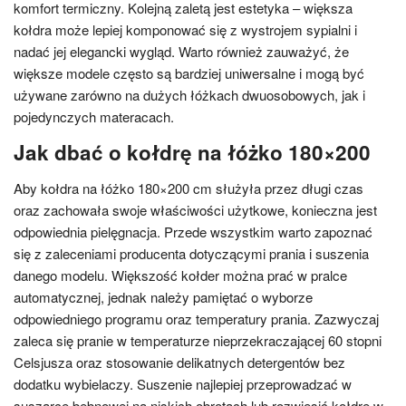
komfort termiczny. Kolejną zaletą jest estetyka – większa
kołdra może lepiej komponować się z wystrojem sypialni i
nadać jej elegancki wygląd. Warto również zauważyć, że
większe modele często są bardziej uniwersalne i mogą być
używane zarówno na dużych łóżkach dwuosobowych, jak i
pojedynczych materacach.
Jak dbać o kołdrę na łóżko 180×200
Aby kołdra na łóżko 180×200 cm służyła przez długi czas
oraz zachowała swoje właściwości użytkowe, konieczna jest
odpowiednia pielęgnacja. Przede wszystkim warto zapoznać
się z zaleceniami producenta dotyczącymi prania i suszenia
danego modelu. Większość kołder można prać w pralce
automatycznej, jednak należy pamiętać o wyborze
odpowiedniego programu oraz temperatury prania. Zazwyczaj
zaleca się pranie w temperaturze nieprzekraczającej 60 stopni
Celsjusza oraz stosowanie delikatnych detergentów bez
dodatku wybielaczy. Suszenie najlepiej przeprowadzać w
suszarce bębnowej na niskich obrotach lub rozwiesić kołdrę w