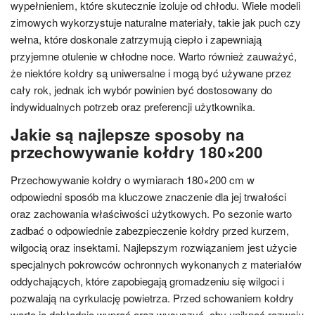
wypełnieniem, które skutecznie izoluje od chłodu. Wiele modeli
zimowych wykorzystuje naturalne materiały, takie jak puch czy
wełna, które doskonale zatrzymują ciepło i zapewniają
przyjemne otulenie w chłodne noce. Warto również zauważyć,
że niektóre kołdry są uniwersalne i mogą być używane przez
cały rok, jednak ich wybór powinien być dostosowany do
indywidualnych potrzeb oraz preferencji użytkownika.
Jakie są najlepsze sposoby na
przechowywanie kołdry 180×200
Przechowywanie kołdry o wymiarach 180×200 cm w
odpowiedni sposób ma kluczowe znaczenie dla jej trwałości
oraz zachowania właściwości użytkowych. Po sezonie warto
zadbać o odpowiednie zabezpieczenie kołdry przed kurzem,
wilgocią oraz insektami. Najlepszym rozwiązaniem jest użycie
specjalnych pokrowców ochronnych wykonanych z materiałów
oddychających, które zapobiegają gromadzeniu się wilgoci i
pozwalają na cyrkulację powietrza. Przed schowaniem kołdry
warto ją dokładnie wyprać oraz wysuszyć, aby uniknąć rozwoju