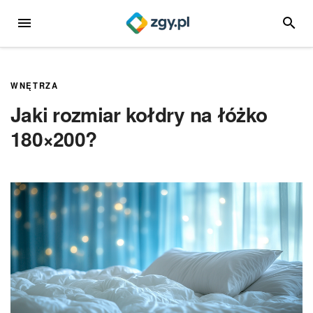
Przejdź
MENU
SZUKA
do
treści
WNĘTRZA
Jaki rozmiar kołdry na łóżko
180×200?