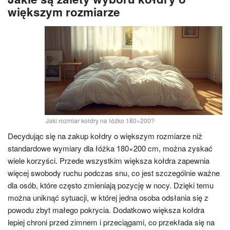
większym rozmiarze
Jaki rozmiar kołdry na łóżko 180×200?
Decydując się na zakup kołdry o większym rozmiarze niż
standardowe wymiary dla łóżka 180×200 cm, można zyskać
wiele korzyści. Przede wszystkim większa kołdra zapewnia
więcej swobody ruchu podczas snu, co jest szczególnie ważne
dla osób, które często zmieniają pozycję w nocy. Dzięki temu
można uniknąć sytuacji, w której jedna osoba odsłania się z
powodu zbyt małego pokrycia. Dodatkowo większa kołdra
lepiej chroni przed zimnem i przeciągami, co przekłada się na