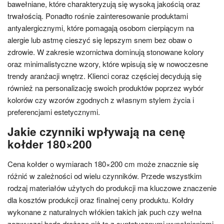
bawełniane, które charakteryzują się wysoką jakością oraz
trwałością. Ponadto rośnie zainteresowanie produktami
antyalergicznymi, które pomagają osobom cierpiącym na
alergie lub astmę cieszyć się lepszym snem bez obaw o
zdrowie. W zakresie wzornictwa dominują stonowane kolory
oraz minimalistyczne wzory, które wpisują się w nowoczesne
trendy aranżacji wnętrz. Klienci coraz częściej decydują się
również na personalizację swoich produktów poprzez wybór
kolorów czy wzorów zgodnych z własnym stylem życia i
preferencjami estetycznymi.
Jakie czynniki wpływają na cenę
kołder 180×200
Cena kołder o wymiarach 180×200 cm może znacznie się
różnić w zależności od wielu czynników. Przede wszystkim
rodzaj materiałów użytych do produkcji ma kluczowe znaczenie
dla kosztów produkcji oraz finalnej ceny produktu. Kołdry
wykonane z naturalnych włókien takich jak puch czy wełna
zazwyczaj będą droższe niż te z syntetycznymi wypełnieniami