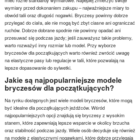
mieć różne standardy wymiarowe. Najlepiej zmierzyć swoje
wymiary przed dokonaniem zakupu – najważniejsze miary to
obwód talii oraz długość nogawki. Bryczesy powinny dobrze
przylegać do ciała, ale nie mogą być zbyt ciasne ani ograniczać
ruchów. Dobrze dobrane spodnie nie powinny opadać ani
przesuwać się podczas jazdy; jeśli zauważysz takie problemy,
warto rozważyć inny rozmiar lub model. Przy wyborze
bryczesów dla początkujących warto również zwrócić uwagę
na elastyczne pasy lub regulacje w talii, które pozwalają na
lepsze dopasowanie do sylwetki.
Jakie są najpopularniejsze modele
bryczesów dla początkujących?
Na rynku dostępnych jest wiele modeli bryczesów, które mogą
być idealne dla początkujących jeźdźców. Wśród
najpopularniejszych opcji znajdują się bryczesy z wysokim
stanem, które zapewniają lepsze wsparcie w okolicy brzucha
oraz stabilność podczas jazdy. Wiele osób decyduje się również
na modele z elastycznymi nogawkami, które dobrze przylegają