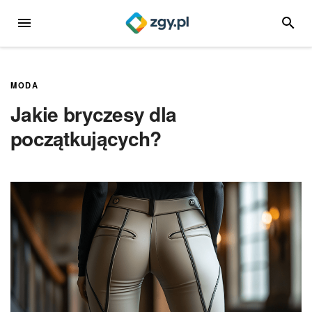
Przejdź
MENU
SZUKA
do
treści
MODA
Jakie bryczesy dla
początkujących?