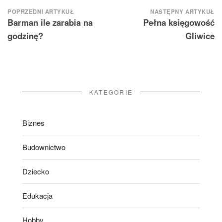
Nawigacja
POPRZEDNI ARTYKUŁ
NASTĘPNY ARTYKUŁ
Barman ile zarabia na
Pełna księgowość
wpisu
godzinę?
Gliwice
KATEGORIE
Biznes
Budownictwo
Dziecko
Edukacja
Hobby