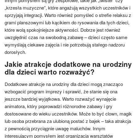
Innym pomysłem są gry zespołowe, takie jak „twister” czy
„krzesła muzyczne”, które angażują wszystkich uczestników i
sprzyjają integracji. Warto również pomyśleć o strefie relaksu z
grami planszowymi lub kącikiem do rysowania dla tych dzieci,
które wolą spokojniejsze aktywności. Dobrze jest również
uwzględnić czas na swobodną zabawę – dzieci często same
wymyślają ciekawe zajęcia i nie potrzebują stałego nadzoru
dorosłych.
Jakie atrakcje dodatkowe na urodziny
dla dzieci warto rozważyć?
Dodatkowe atrakcje na urodziny dla dzieci mogą znacząco
wzbogacić program imprezy i sprawić, że stanie się ona
jeszcze bardziej wyjątkowa. Warto rozważyć wynajęcie
animatora, który poprowadzi różnorodne zabawy i gry
dostosowane do wieku uczestników. Może to być clown, magik
lub osoba przebrana za ulubioną postać z bajek – taka atrakcja
z pewnością przyciągnie uwagę maluchów. Innym
interesującym pomysłem jest organizacja warsztatów