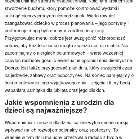
pozwoli uniknąć stresu w ostatniej chwili. Kolejnym krokiem jest
stworzenie budżetu, który pomoże kontrolować wydatki i
uniknąć nieprzyjemnych niespodzianek. Warto również
zaangażować dziecko w proces planowania – jego pomysły i
preferencje mogą być cennym źródłem inspiracji.
Przygotowując menu, dobrze jest uwzględnić różnorodność
potraw, aby każde dziecko mogło znaleźć coś dla siebie. Nie
zapominajmy o alergiach pokarmowych – warto wcześniej
zapytać rodziców gości o ewentualne ograniczenia dietetyczne.
Dobrze jest także przygotować plan dnia, który uwzględni czas
na jedzenie, zabawy oraz odpoczynek. Na koniec pamiętajmy o
dokumentowaniu tego wyjątkowego dnia – zdjęcia i filmy będą
wspaniałą pamiątką dla jubilata oraz jego bliskich.
Jakie wspomnienia z urodzin dla
dzieci są najważniejsze?
Wspomnienia z urodzin dla dzieci są niezwykle cenne i mogą
wpływać na ich rozwój emocjonalny oraz społeczny. To
właśnie w tym dniu maluchy przeżywają radość z bycia w