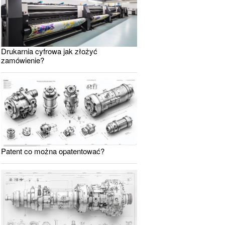
Drukarnia cyfrowa jak złożyć
zamówienie?
Patent co można opatentować?