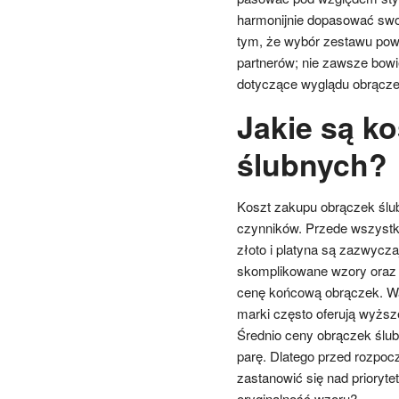
harmonijnie dopasować swoj
tym, że wybór zestawu powi
partnerów; nie zawsze bowi
dotyczące wyglądu obrącze
Jakie są k
ślubnych?
Koszt zakupu obrączek ślub
czynników. Przede wszystkim
złoto i platyna są zazwycza
skomplikowane wzory oraz
cenę końcową obrączek. Wa
marki często oferują wyższ
Średnio ceny obrączek ślubn
parę. Dlatego przed rozpoc
zastanowić się nad prioryte
oryginalność wzoru?