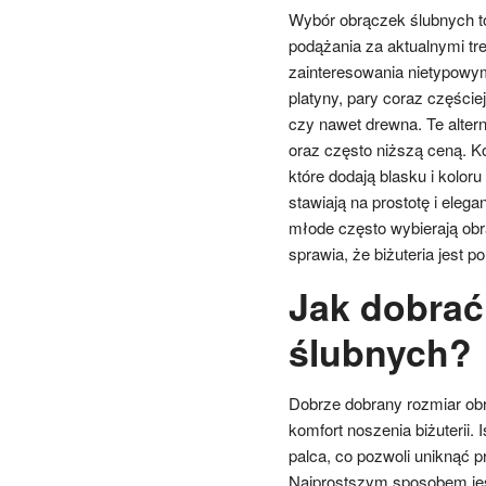
Wybór obrączek ślubnych to 
podążania za aktualnymi tr
zainteresowania nietypowym
platyny, pary coraz częście
czy nawet drewna. Te alter
oraz często niższą ceną. K
które dodają blasku i kolor
stawiają na prostotę i eleg
młode często wybierają obrą
sprawia, że biżuteria jest p
Jak dobrać
ślubnych?
Dobrze dobrany rozmiar ob
komfort noszenia biżuterii.
palca, co pozwoli uniknąć
Najprostszym sposobem jest