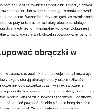
do pomiaru. Można również samodzielnie zmierzyć obwód
kawałka papieru lub sznurka, a następnie porównać wynik
ą u producenta. Ważne jest, aby pamiętać, że rozmiar palca
ości od pory dnia oraz temperatury otoczenia; dlatego
ągu dnia, kiedy jest on w normalnej kondycji. Dobrze jest
alne zmiany wagi ciała lub obrzęki spowodowane różnymi
kupować obrączki w
h w zestawie to opcja, która ma swoje zalety i może być
stawy często oferują atrakcyjne ceny oraz możliwość
nocześnie, co oszczędza czas i wysiłek związany z
nów jubilerskich proponuje różnorodne zestawy, które mogą
ne modele, jak i bardziej nowoczesne wzory. Dodatkowo
e, można mieć pewność, że obie biżuterie będą do siebie
oraz kolorystyki. To istotne dla par, które pragną