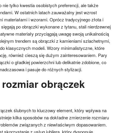
nie tylko kwestia osobistych preferencji, ale także
endami. W ostatnich latach zauważalny jest wzrost
i materiałami i wzorami. Oprócz tradycyjnego złota i
j sięgają po obrączki wykonane z tytanu, stali nierdzewnej
natywne materiały przyciągają uwagę swoją unikalnością
olejnym trendem są obrączki z kamieniami szlachetnymi,
u do klasycznych modeli. Wzory minimalistyczne, które
ancję, również cieszą się dużym zainteresowaniem. Pary
czki o gładkiej powierzchni lub delikatnie zdobione, co
onadczasowa i pasuje do różnych stylizacji.
 rozmiar obrączek
rączek ślubnych to kluczowy element, który wpływa na
 Istnieje kilka sposobów na dokładne zmierzenie rozmiaru
 problemów związanych z niewłaściwym dopasowaniem.
 skorzystanie z usług jubilera, który dysponuje