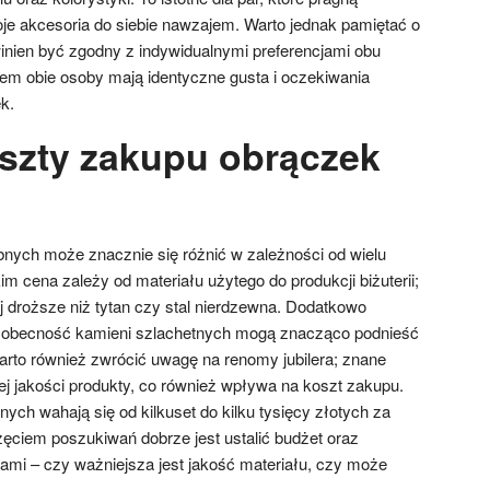
e akcesoria do siebie nawzajem. Warto jednak pamiętać o
nien być zgodny z indywidualnymi preferencjami obu
em obie osoby mają identyczne gusta i oczekiwania
k.
oszty zakupu obrączek
nych może znacznie się różnić w zależności od wielu
 cena zależy od materiału użytego do produkcji biżuterii;
j droższe niż tytan czy stal nierdzewna. Dodatkowo
 obecność kamieni szlachetnych mogą znacząco podnieść
rto również zwrócić uwagę na renomy jubilera; znane
ej jakości produkty, co również wpływa na koszt zakupu.
ych wahają się od kilkuset do kilku tysięcy złotych za
zęciem poszukiwań dobrze jest ustalić budżet oraz
tami – czy ważniejsza jest jakość materiału, czy może