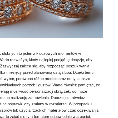
k ślubnych to jeden z kluczowych momentów w
arto rozważyć, kiedy najlepiej podjąć tę decyzję, aby
. Zazwyczaj zaleca się, aby rozpocząć poszukiwania
ilka miesięcy przed planowaną datą ślubu. Dzięki temu
ć wybór, porównać różne modele oraz ceny, a także
ywidualnych potrzeb i gustów. Warto również pamiętać, że
 oferują możliwość personalizacji obrączek, co może
 na realizację zamówienia. Dobrze jest również
alne poprawki czy zmiany w rozmiarze. W przypadku
wzorów lub użycia rzadkich materiałów czas oczekiwania
warto zająć się tym tematem odpowiednio wcześniej.