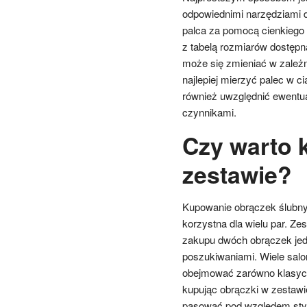
odpowiednimi narzędziami 
palca za pomocą cienkiego 
z tabelą rozmiarów dostępn
może się zmieniać w zależn
najlepiej mierzyć palec w ci
również uwzględnić ewentu
czynnikami.
Czy warto 
zestawie?
Kupowanie obrączek ślubnyc
korzystna dla wielu par. Ze
zakupu dwóch obrączek jed
poszukiwaniami. Wiele salo
obejmować zarówno klasycz
kupując obrączki w zestawi
pasować pod względem stylu 