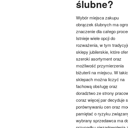
ślubne?
Wybór miejsca zakupu
obrączek ślubnych ma ogr
znaczenie dla całego proce
Istnieje wiele opcji do
rozważenia, w tym tradycyj
sklepy jubilerskie, które ofe
szeroki asortyment oraz
możliwość przymierzenia
biżuterii na miejscu. W taki
sklepach można liczyć na
fachową obsługę oraz
doradztwo ze strony pracow
coraz więcej par decyduje 
porównywaniu cen oraz mod
pamiętać o ryzyku związany
wybrany sprzedawca ma dobr
przypadku niezadowolenia z