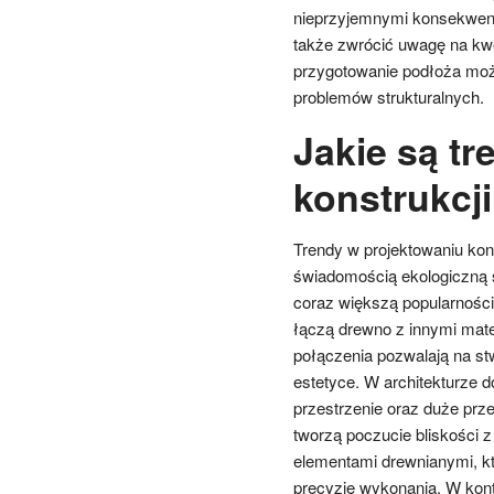
nieprzyjemnymi konsekwencj
także zwrócić uwagę na kw
przygotowanie podłoża może
problemów strukturalnych.
Jakie są t
konstrukcj
Trendy w projektowaniu kon
świadomością ekologiczną 
coraz większą popularności
łączą drewno z innymi mater
połączenia pozwalają na stw
estetyce. W architekturze 
przestrzenie oraz duże prze
tworzą poczucie bliskości 
elementami drewnianymi, k
precyzję wykonania. W kont