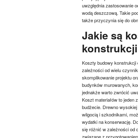
uwzględnia zastosowanie o
wodą deszczową. Takie pode
także przyczynia się do ob
Jakie są k
konstrukcj
Koszty budowy konstrukcji 
zależności od wielu czynni
skomplikowanie projektu ora
budynków murowanych, konst
jednakże warto zwrócić uw
Koszt materiałów to jeden 
budżecie. Drewno wysokiej 
wilgocią i szkodnikami, mo
wydatki na konserwację. Do
się różnić w zależności od
związane z przygotowaniem