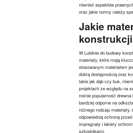
również aspektów prawnych
oraz jakie normy należy spe
Jakie mate
konstrukcj
W Lublinie do budowy kons
materiały, które mają klucz
stosowanym materiałem jest
dobrą dostępnością oraz ko
takie jak dąb czy buk, rów
projektach ze względu na s
rośnie popularność drewna k
bardziej odporne na odkształ
różnego rodzaju materiały, 
odpowiednią ochronę przed
impregnaty i lakiery ochron
szkodnikami.