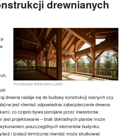
nstrukcji drewnianych
że
 a
ych.
Konstrukcje drewniane Lublin
bór
zaj drewna nadaje się do budowy konstrukcji nośnych czy
ażne jest również odpowiednie zabezpieczenie drewna
ikami, co często bywa pomijane przez inwestorów.
m jest projektowanie – brak dokładnych planów może
 wykonaniem poszczególnych elementów budynku.
acji i izolacji termicznej również może skutkować