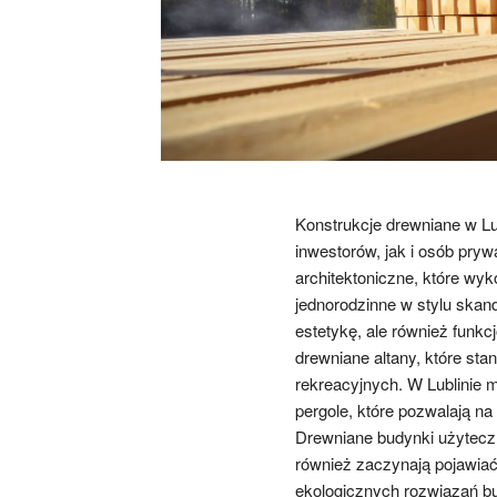
Konstrukcje drewniane w Lu
inwestorów, jak i osób pry
architektoniczne, które wy
jednorodzinne w stylu skand
estetykę, ale również funk
drewniane altany, które sta
rekreacyjnych. W Lublinie m
pergole, które pozwalają na
Drewniane budynki użyteczno
również zaczynają pojawiać 
ekologicznych rozwiązań b