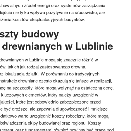
dnawialnych źródeł energii oraz systemów zarządzania
jście nie tylko wpływa pozytywnie na środowisko, ale
niżenia kosztów eksploatacyjnych budynków.
oszty budowy
i drewnianych w Lublinie
drewnianych w Lublinie mogą się znacznie różnić w
ków, takich jak rodzaj zastosowanego drewna,
z lokalizacja działki. W porównaniu do tradycyjnych
rukcje drewniane często okazują się tańsze w realizacji,
agę na szczegóły, które mogą wpłynąć na ostateczną cenę.
z kluczowych elementów, który należy uwzględnić w
jakości, które jest odpowiednio zabezpieczone przed
że być droższe, ale zapewnia długowieczność i mniejsze
datkowo warto uwzględnić koszty robocizny, które mogą
 doświadczenia ekipy budowlanej oraz regionu. Koszty
 terenu oraz fundamentami również powinny być brane pod