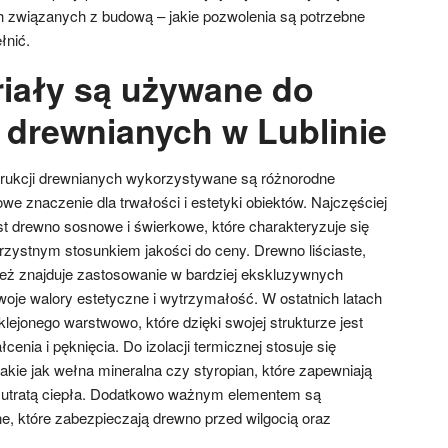
 związanych z budową – jakie pozwolenia są potrzebne
łnić.
riały są używane do
i drewnianych w Lublinie
trukcji drewnianych wykorzystywane są różnorodne
owe znaczenie dla trwałości i estetyki obiektów. Najczęściej
 drewno sosnowe i świerkowe, które charakteryzuje się
rzystnym stosunkiem jakości do ceny. Drewno liściaste,
nież znajduje zastosowanie w bardziej ekskluzywnych
woje walory estetyczne i wytrzymałość. W ostatnich latach
lejonego warstwowo, które dzięki swojej strukturze jest
cenia i pęknięcia. Do izolacji termicznej stosuje się
takie jak wełna mineralna czy styropian, które zapewniają
 utratą ciepła. Dodatkowo ważnym elementem są
ne, które zabezpieczają drewno przed wilgocią oraz