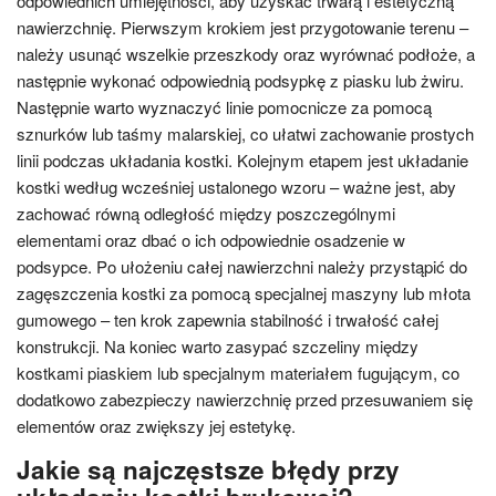
odpowiednich umiejętności, aby uzyskać trwałą i estetyczną
nawierzchnię. Pierwszym krokiem jest przygotowanie terenu –
należy usunąć wszelkie przeszkody oraz wyrównać podłoże, a
następnie wykonać odpowiednią podsypkę z piasku lub żwiru.
Następnie warto wyznaczyć linie pomocnicze za pomocą
sznurków lub taśmy malarskiej, co ułatwi zachowanie prostych
linii podczas układania kostki. Kolejnym etapem jest układanie
kostki według wcześniej ustalonego wzoru – ważne jest, aby
zachować równą odległość między poszczególnymi
elementami oraz dbać o ich odpowiednie osadzenie w
podsypce. Po ułożeniu całej nawierzchni należy przystąpić do
zagęszczenia kostki za pomocą specjalnej maszyny lub młota
gumowego – ten krok zapewnia stabilność i trwałość całej
konstrukcji. Na koniec warto zasypać szczeliny między
kostkami piaskiem lub specjalnym materiałem fugującym, co
dodatkowo zabezpieczy nawierzchnię przed przesuwaniem się
elementów oraz zwiększy jej estetykę.
Jakie są najczęstsze błędy przy