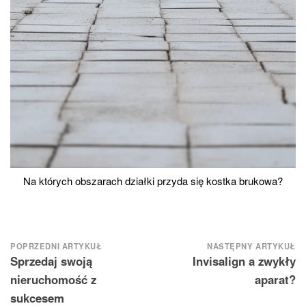
Na których obszarach działki przyda się kostka brukowa?
Nawigacja
POPRZEDNI ARTYKUŁ
NASTĘPNY ARTYKUŁ
Sprzedaj swoją
Invisalign a zwykły
wpisu
nieruchomość z
aparat?
sukcesem