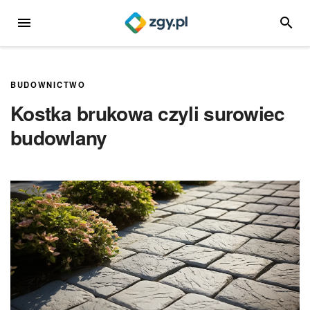
Przejdź
MENU
SZUKA
do
treści
BUDOWNICTWO
Kostka brukowa czyli surowiec
budowlany