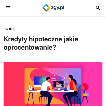
Przejdź
MENU
SZUKA
do
treści
BIZNES
Kredyty hipoteczne jakie
oprocentowanie?