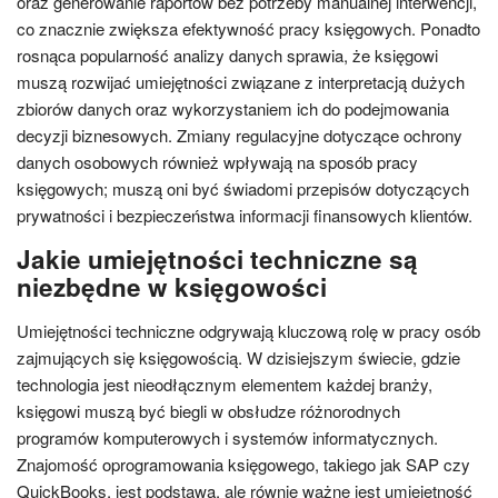
oraz generowanie raportów bez potrzeby manualnej interwencji,
co znacznie zwiększa efektywność pracy księgowych. Ponadto
rosnąca popularność analizy danych sprawia, że księgowi
muszą rozwijać umiejętności związane z interpretacją dużych
zbiorów danych oraz wykorzystaniem ich do podejmowania
decyzji biznesowych. Zmiany regulacyjne dotyczące ochrony
danych osobowych również wpływają na sposób pracy
księgowych; muszą oni być świadomi przepisów dotyczących
prywatności i bezpieczeństwa informacji finansowych klientów.
Jakie umiejętności techniczne są
niezbędne w księgowości
Umiejętności techniczne odgrywają kluczową rolę w pracy osób
zajmujących się księgowością. W dzisiejszym świecie, gdzie
technologia jest nieodłącznym elementem każdej branży,
księgowi muszą być biegli w obsłudze różnorodnych
programów komputerowych i systemów informatycznych.
Znajomość oprogramowania księgowego, takiego jak SAP czy
QuickBooks, jest podstawą, ale równie ważne jest umiejętność