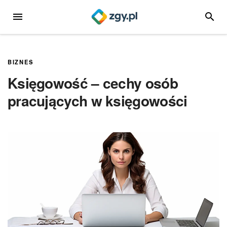
Przejdź
MENU
SZUKA
do
treści
BIZNES
Księgowość – cechy osób
pracujących w księgowości