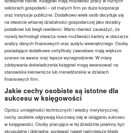
dziedzinie rośnie. Księgowi mają możliwość pracy w różnych
sektorach gospodarki – od małych firm po duże korporacje
oraz instytucje publiczne. Dodatkowo wiele osób decyduje się
na otwarcie własnej działalności gospodarczej jako doradcy
podatkowi lub biegli rewidenci. Warto również zauważyć, że
rozwój technologii stwarza nowe możliwości kariery w obszarze
analizy danych finansowych oraz audytu wewnętrznego. Osoby
posiadające dodatkowe certyfikaty zawodowe mają większe
szanse na awans oraz lepsze wynagrodzenie. W miarę
zdobywania doświadczenia księgowi mogą awansować na
stanowiska kierownicze lub menedżerskie w działach
finansowych firm.
Jakie cechy osobiste są istotne dla
sukcesu w księgowości
Oprócz umiejętności technicznych i wiedzy merytorycznej,
cechy osobiste odgrywają kluczową rolę w osiąganiu sukcesu
w księgowości. Osoby pracujące w tej dziedzinie powinny być
skrupulatne i dokładne, ponieważ nawet najmniejsze błędy