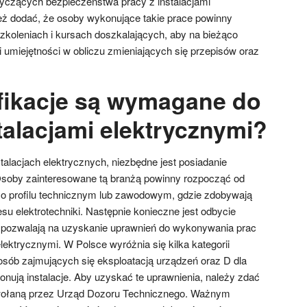
yczących bezpieczeństwa pracy z instalacjami
eż dodać, że osoby wykonujące takie prace powinny
szkoleniach i kursach doszkalających, aby na bieżąco
 umiejętności w obliczu zmieniających się przepisów oraz
ifikacje są wymagane do
talacjami elektrycznymi?
alacjach elektrycznych, niezbędne jest posiadanie
 Osoby zainteresowane tą branżą powinny rozpocząć od
 o profilu technicznym lub zawodowym, gdzie zdobywają
u elektrotechniki. Następnie konieczne jest odbycie
pozwalają na uzyskanie uprawnień do wykonywania prac
lektrycznymi. W Polsce wyróżnia się kilka kategorii
 osób zajmujących się eksploatacją urządzeń oraz D dla
ykonują instalacje. Aby uzyskać te uprawnienia, należy zdać
wołaną przez Urząd Dozoru Technicznego. Ważnym