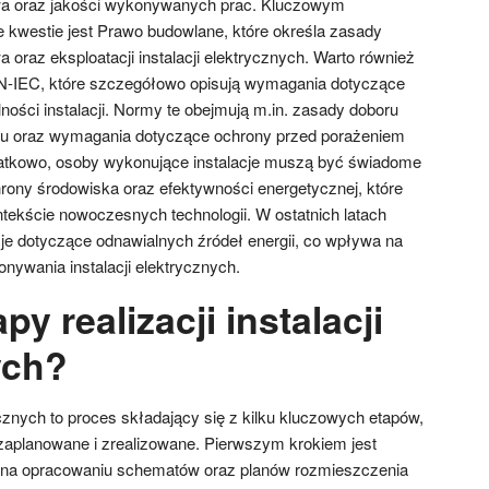
wa oraz jakości wykonywanych prac. Kluczowym
kwestie jest Prawo budowlane, które określa zasady
oraz eksploatacji instalacji elektrycznych. Warto również
-IEC, które szczegółowo opisują wymagania dotyczące
ności instalacji. Normy te obejmują m.in. zasady doboru
u oraz wymagania dotyczące ochrony przed porażeniem
tkowo, osoby wykonujące instalacje muszą być świadome
ony środowiska oraz efektywności energetycznej, które
tekście nowoczesnych technologii. W ostatnich latach
e dotyczące odnawialnych źródeł energii, co wpływa na
nywania instalacji elektrycznych.
py realizacji instalacji
ych?
rycznych to proces składający się z kilku kluczowych etapów,
zaplanowane i zrealizowane. Pierwszym krokiem jest
ga na opracowaniu schematów oraz planów rozmieszczenia