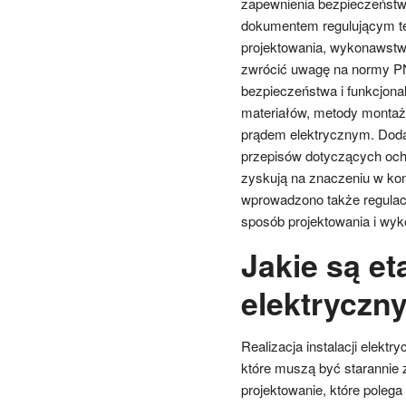
zapewnienia bezpieczeńst
dokumentem regulującym te 
projektowania, wykonawstwa 
zwrócić uwagę na normy PN
bezpieczeństwa i funkcjonal
materiałów, metody montaż
prądem elektrycznym. Doda
przepisów dotyczących ochr
zyskują na znaczeniu w kon
wprowadzono także regulacj
sposób projektowania i wyko
Jakie są eta
elektryczn
Realizacja instalacji elekt
które muszą być starannie 
projektowanie, które pole