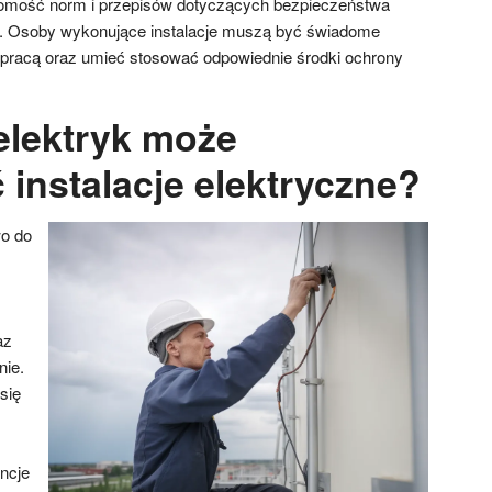
jomość norm i przepisów dotyczących bezpieczeństwa
ną. Osoby wykonujące instalacje muszą być świadome
 pracą oraz umieć stosować odpowiednie środki ochrony
elektryk może
instalacje elektryczne?
wo do
az
nie.
się
ncje