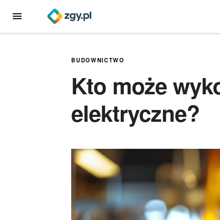
Przejdź
MENU
do
treści
BUDOWNICTWO
Kto może wyko
elektryczne?