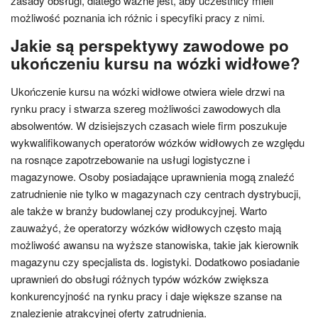
zasady obsługi, dlatego ważne jest, aby uczestnicy mieli
możliwość poznania ich różnic i specyfiki pracy z nimi.
Jakie są perspektywy zawodowe po
ukończeniu kursu na wózki widłowe?
Ukończenie kursu na wózki widłowe otwiera wiele drzwi na
rynku pracy i stwarza szereg możliwości zawodowych dla
absolwentów. W dzisiejszych czasach wiele firm poszukuje
wykwalifikowanych operatorów wózków widłowych ze względu
na rosnące zapotrzebowanie na usługi logistyczne i
magazynowe. Osoby posiadające uprawnienia mogą znaleźć
zatrudnienie nie tylko w magazynach czy centrach dystrybucji,
ale także w branży budowlanej czy produkcyjnej. Warto
zauważyć, że operatorzy wózków widłowych często mają
możliwość awansu na wyższe stanowiska, takie jak kierownik
magazynu czy specjalista ds. logistyki. Dodatkowo posiadanie
uprawnień do obsługi różnych typów wózków zwiększa
konkurencyjność na rynku pracy i daje większe szanse na
znalezienie atrakcyjnej oferty zatrudnienia.