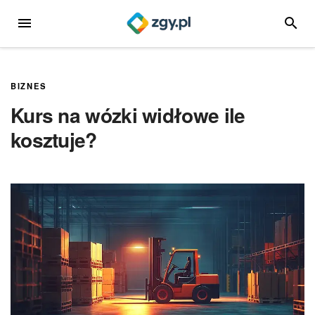
Przejdź
MENU
SZUKA
do
treści
BIZNES
Kurs na wózki widłowe ile
kosztuje?