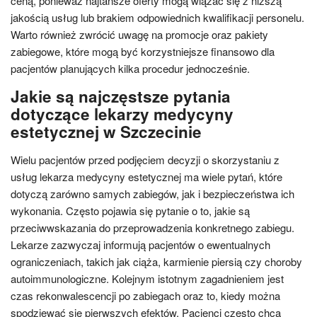
ceną, ponieważ najtańsze oferty mogą wiązać się z niższą
jakością usług lub brakiem odpowiednich kwalifikacji personelu.
Warto również zwrócić uwagę na promocje oraz pakiety
zabiegowe, które mogą być korzystniejsze finansowo dla
pacjentów planujących kilka procedur jednocześnie.
Jakie są najczęstsze pytania
dotyczące lekarzy medycyny
estetycznej w Szczecinie
Wielu pacjentów przed podjęciem decyzji o skorzystaniu z
usług lekarza medycyny estetycznej ma wiele pytań, które
dotyczą zarówno samych zabiegów, jak i bezpieczeństwa ich
wykonania. Często pojawia się pytanie o to, jakie są
przeciwwskazania do przeprowadzenia konkretnego zabiegu.
Lekarze zazwyczaj informują pacjentów o ewentualnych
ograniczeniach, takich jak ciąża, karmienie piersią czy choroby
autoimmunologiczne. Kolejnym istotnym zagadnieniem jest
czas rekonwalescencji po zabiegach oraz to, kiedy można
spodziewać się pierwszych efektów. Pacjenci często chcą