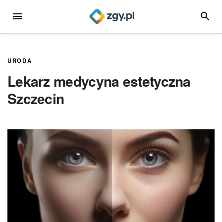
Przejdź
MENU
SZUKA
do
treści
URODA
Lekarz medycyna estetyczna
Szczecin