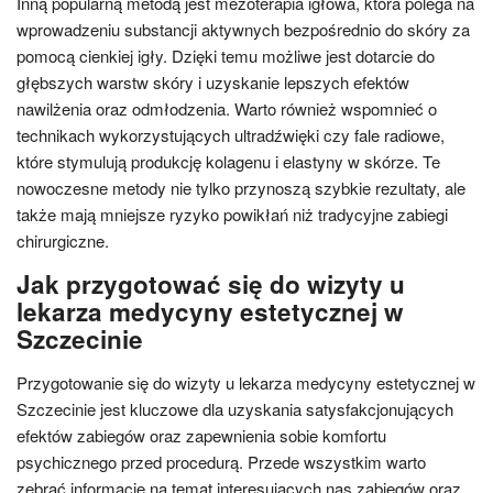
Inną popularną metodą jest mezoterapia igłowa, która polega na
wprowadzeniu substancji aktywnych bezpośrednio do skóry za
pomocą cienkiej igły. Dzięki temu możliwe jest dotarcie do
głębszych warstw skóry i uzyskanie lepszych efektów
nawilżenia oraz odmłodzenia. Warto również wspomnieć o
technikach wykorzystujących ultradźwięki czy fale radiowe,
które stymulują produkcję kolagenu i elastyny w skórze. Te
nowoczesne metody nie tylko przynoszą szybkie rezultaty, ale
także mają mniejsze ryzyko powikłań niż tradycyjne zabiegi
chirurgiczne.
Jak przygotować się do wizyty u
lekarza medycyny estetycznej w
Szczecinie
Przygotowanie się do wizyty u lekarza medycyny estetycznej w
Szczecinie jest kluczowe dla uzyskania satysfakcjonujących
efektów zabiegów oraz zapewnienia sobie komfortu
psychicznego przed procedurą. Przede wszystkim warto
zebrać informacje na temat interesujących nas zabiegów oraz