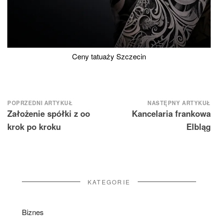
Ceny tatuaży Szczecin
Nawigacja
POPRZEDNI ARTYKUŁ
NASTĘPNY ARTYKUŁ
Założenie spółki z oo
Kancelaria frankowa
wpisu
krok po kroku
Elbląg
KATEGORIE
Biznes