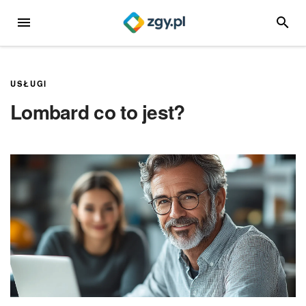
Przejdź
MENU
SZUKA
do
treści
USŁUGI
Lombard co to jest?