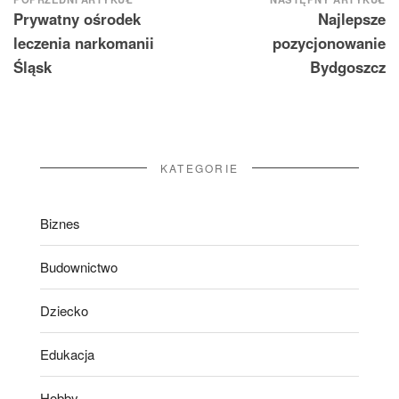
Nawigacja
Prywatny ośrodek
Najlepsze
wpisu
leczenia narkomanii
pozycjonowanie
Śląsk
Bydgoszcz
KATEGORIE
Biznes
Budownictwo
Dziecko
Edukacja
Hobby