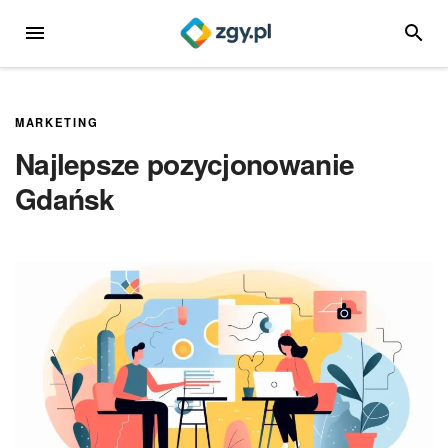
Przejdź
MENU
SZUKA
do
treści
MARKETING
Najlepsze pozycjonowanie
Gdańsk