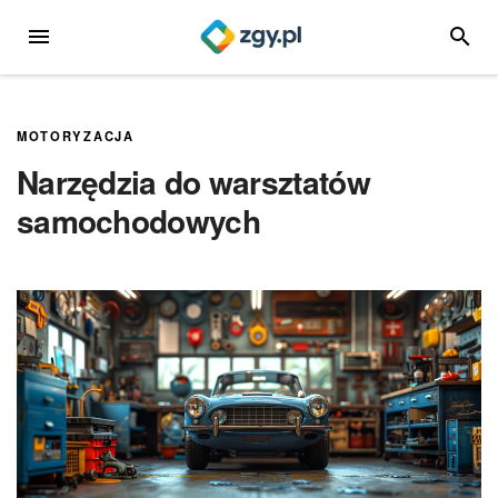
Przejdź
MENU
SZUKA
do
treści
MOTORYZACJA
Narzędzia do warsztatów
samochodowych