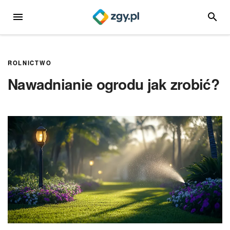
Przejdź
MENU
SZUKA
do
treści
ROLNICTWO
Nawadnianie ogrodu jak zrobić?