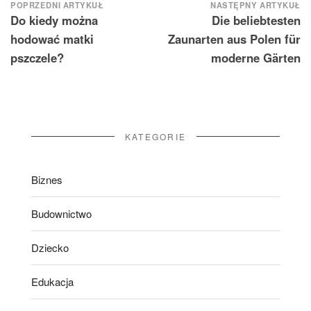
Nawigacja
POPRZEDNI ARTYKUŁ
NASTĘPNY ARTYKUŁ
Do kiedy można
Die beliebtesten
wpisu
hodować matki
Zaunarten aus Polen für
pszczele?
moderne Gärten
KATEGORIE
Biznes
Budownictwo
Dziecko
Edukacja