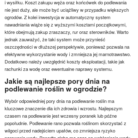
i wysiłku. Koszt zakupu węża oraz końcówek do podlewania
nie jest duży, ale może być uciążliwy w przypadku większych
ogrodów. Z kolei inwestycja w automatyczny system
nawadniania wiąże się z wyższymi kosztami początkowymi,
które obejmują zakup zraszaczy, rur oraz sterowników. Warto
jednak zauważyć, że taki system może przynieść
oszczędności w dłuższej perspektywie, ponieważ pozwala na
efektywne wykorzystanie wody i zmniejsza jej marnotrawstwo.
Dodatkowo należy uwzględnić koszty eksploatacji, takie jak
rachunki za wodę oraz ewentualne naprawy systemu.
Jakie są najlepsze pory dnia na
podlewanie roślin w ogrodzie?
Wybór odpowiedniej pory dnia na podlewanie roślin ma
kluczowe znaczenie dla ich zdrowia i wzrostu. Najlepszym
czasem na podlewanie jest wczesny poranek lub późne
popołudnie. Podlewanie rano pozwala roślinom skorzystać z
wilgoci przed nadejściem upałów, co zmniejsza ryzyko
parowania wody. Ponadto gleba ma czas na wchłonięcie wody