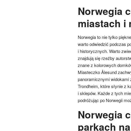
Norwegia c
miastach i
Norwegia to nie tylko piękne
warto odwiedzić podczas podr
i historycznych. Warto zwi
znajdują się rzeźby autors
znane z kolorowych domków 
Miasteczko Ålesund zachwy
panoramicznymi widokami z
Trondheim, które słynie z 
i sklepów. Każde z tych miej
podróżując po Norwegii moż
Norwegia c
parkach n