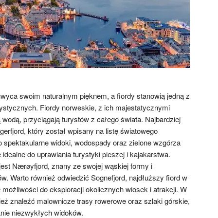
chwyca swoim naturalnym pięknem, a fiordy stanowią jedną z
rystycznych. Fiordy norweskie, z ich majestatycznymi
tą wodą, przyciągają turystów z całego świata. Najbardziej
erfjord, który został wpisany na listę światowego
spektakularne widoki, wodospady oraz zielone wzgórza
e idealne do uprawiania turystyki pieszej i kajakarstwa.
est Nærøyfjord, znany ze swojej wąskiej formy i
w. Warto również odwiedzić Sognefjord, najdłuższy fiord w
e możliwości do eksploracji okolicznych wiosek i atrakcji. W
ież znaleźć malownicze trasy rowerowe oraz szlaki górskie,
anie niezwykłych widoków.