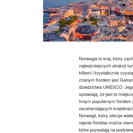
Norwegia to kraj, który za
najważniejszych atrakcji tu
klifami i krystalicznie czys
znanym fiordem jest Geirang
dziedzictwa UNESCO. Jego 
sprawiają, że jest to miejsc
Innym popularnym fiordem j
oszałamiających krajobrazó
Norwegii, który oferuje wiel
rejonie fiordów można równ
które pozwalają na podziwi