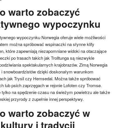
o warto zobaczyć
ktywnego wypoczynku
tywnego wypoczynku Norwegia oferuje wiele możliwości
Latem można spróbować wspinaczki na słynne klify
ten, które zapewniają niezapomniane widoki na otaczające
eczki po trasach takich jak Trolltunga są niezwykle
 podziwiania spektakularnych krajobrazów. Zimą Norwegia
rzy i snowboardzistów dzięki doskonałym warunkom
ach jak Trysil czy Hemsedal. Można także spróbować
ch lub psich zaprzęgach w rejonie Lofoten czy Tromsø.
e tylko na spędzenie czasu na świeżym powietrzu ale także
skiej przyrody z zupełnie innej perspektywy.
o warto zobaczyć w
kultury i tradycji