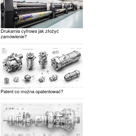
Drukarnia cyfrowa jak złożyć
zamówienie?
Patent co można opatentować?