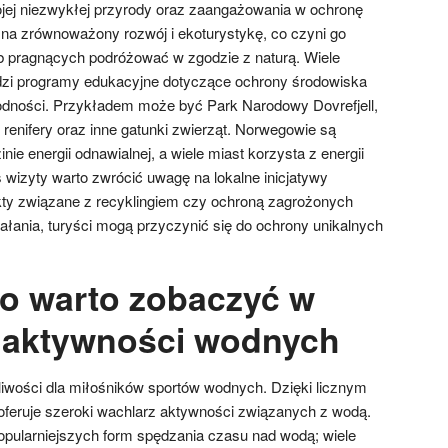
jej niezwykłej przyrody oraz zaangażowania w ochronę
a na zrównoważony rozwój i ekoturystykę, co czyni go
b pragnących podróżować w zgodzie z naturą. Wiele
zi programy edukacyjne dotyczące ochrony środowiska
odności. Przykładem może być Park Narodowy Dovrefjell,
renifery oraz inne gatunki zwierząt. Norwegowie są
nie energii odnawialnej, a wiele miast korzysta z energii
 wizyty warto zwrócić uwagę na lokalne inicjatywy
jekty związane z recyklingiem czy ochroną zagrożonych
ałania, turyści mogą przyczynić się do ochrony unikalnych
o warto zobaczyć w
 aktywności wodnych
liwości dla miłośników sportów wodnych. Dzięki licznym
 oferuje szeroki wachlarz aktywności związanych z wodą.
popularniejszych form spędzania czasu nad wodą; wiele