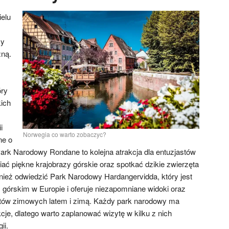
elu
my
zną.
óry
ich
i
Norwegia co warto zobaczyc?
ne o
Park Narodowy Rondane to kolejna atrakcja dla entuzjastów
ać piękne krajobrazy górskie oraz spotkać dzikie zwierzęta
ównież odwiedzić Park Narodowy Hardangervidda, który jest
órskim w Europie i oferuje niezapomniane widoki oraz
rtów zimowych latem i zimą. Każdy park narodowy ma
kcje, dlatego warto zaplanować wizytę w kilku z nich
ii.