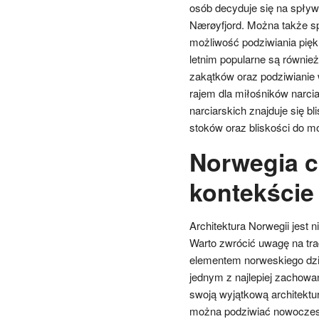
osób decyduje się na spływy
Nærøyfjord. Można także sp
możliwość podziwiania pięk
letnim popularne są również
zakątków oraz podziwianie 
rajem dla miłośników narci
narciarskich znajduje się b
stoków oraz bliskości do m
Norwegia c
kontekście 
Architektura Norwegii jest n
Warto zwrócić uwagę na tra
elementem norweskiego dzie
jednym z najlepiej zachowa
swoją wyjątkową architektur
można podziwiać nowoczesn