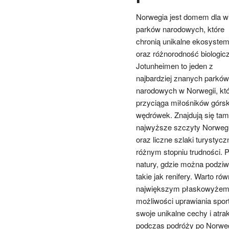
Norwegia jest domem dla wi
parków narodowych, które
chronią unikalne ekosyste
oraz różnorodność biologic
Jotunheimen to jeden z
najbardziej znanych parków
narodowych w Norwegii, kt
przyciąga miłośników górsk
wędrówek. Znajdują się tam
najwyższe szczyty Norwegi
oraz liczne szlaki turystycz
różnym stopniu trudności. 
natury, gdzie można podziwi
takie jak renifery. Warto r
największym płaskowyżem g
możliwości uprawiania spo
swoje unikalne cechy i atra
podczas podróży po Norweg