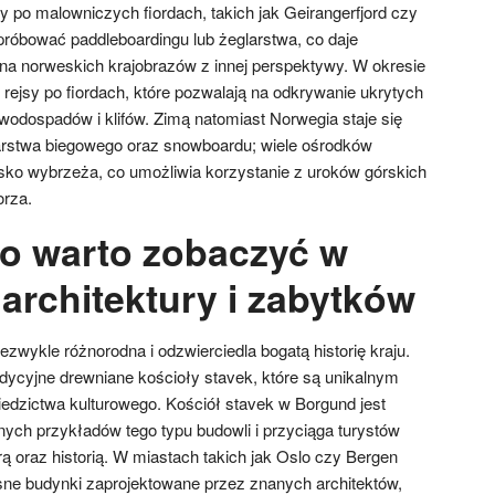
 po malowniczych fiordach, takich jak Geirangerfjord czy
róbować paddleboardingu lub żeglarstwa, co daje
na norweskich krajobrazów z innej perspektywy. W okresie
 rejsy po fiordach, które pozwalają na odkrywanie ukrytych
wodospadów i klifów. Zimą natomiast Norwegia staje się
arstwa biegowego oraz snowboardu; wiele ośrodków
lisko wybrzeża, co umożliwia korzystanie z uroków górskich
orza.
o warto zobaczyć w
architektury i zabytków
iezwykle różnorodna i odzwierciedla bogatą historię kraju.
dycyjne drewniane kościoły stavek, które są unikalnym
dzictwa kulturowego. Kościół stavek w Borgund jest
nych przykładów tego typu budowli i przyciąga turystów
ą oraz historią. W miastach takich jak Oslo czy Bergen
e budynki zaprojektowane przez znanych architektów,