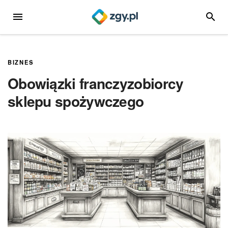
Przejdź
MENU
SZUKA
do
treści
BIZNES
Obowiązki franczyzobiorcy
sklepu spożywczego