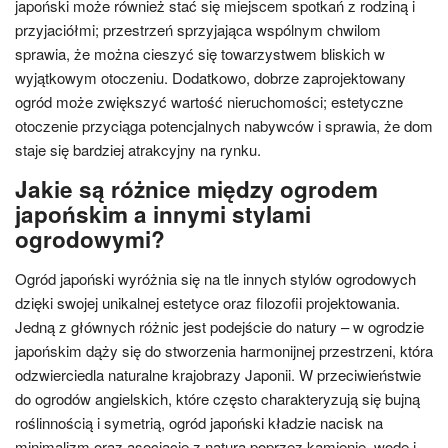
japoński może również stać się miejscem spotkań z rodziną i
przyjaciółmi; przestrzeń sprzyjająca wspólnym chwilom
sprawia, że można cieszyć się towarzystwem bliskich w
wyjątkowym otoczeniu. Dodatkowo, dobrze zaprojektowany
ogród może zwiększyć wartość nieruchomości; estetyczne
otoczenie przyciąga potencjalnych nabywców i sprawia, że dom
staje się bardziej atrakcyjny na rynku.
Jakie są różnice między ogrodem
japońskim a innymi stylami
ogrodowymi?
Ogród japoński wyróżnia się na tle innych stylów ogrodowych
dzięki swojej unikalnej estetyce oraz filozofii projektowania.
Jedną z głównych różnic jest podejście do natury – w ogrodzie
japońskim dąży się do stworzenia harmonijnej przestrzeni, która
odzwierciedla naturalne krajobrazy Japonii. W przeciwieństwie
do ogrodów angielskich, które często charakteryzują się bujną
roślinnością i symetrią, ogród japoński kładzie nacisk na
minimalizm oraz asocjacje z naturą poprzez kamienie, wodę i