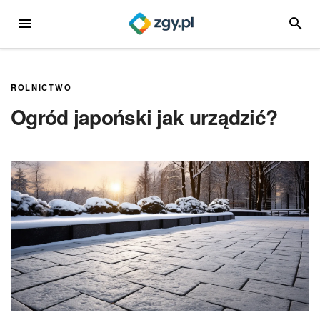
Przejdź
MENU
SZUKA
do
treści
ROLNICTWO
Ogród japoński jak urządzić?