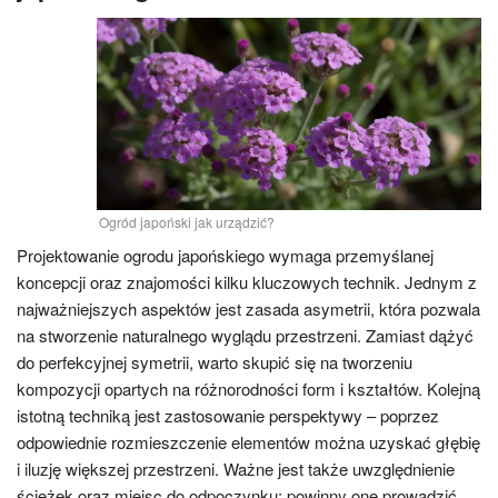
Ogród japoński jak urządzić?
Projektowanie ogrodu japońskiego wymaga przemyślanej
koncepcji oraz znajomości kilku kluczowych technik. Jednym z
najważniejszych aspektów jest zasada asymetrii, która pozwala
na stworzenie naturalnego wyglądu przestrzeni. Zamiast dążyć
do perfekcyjnej symetrii, warto skupić się na tworzeniu
kompozycji opartych na różnorodności form i kształtów. Kolejną
istotną techniką jest zastosowanie perspektywy – poprzez
odpowiednie rozmieszczenie elementów można uzyskać głębię
i iluzję większej przestrzeni. Ważne jest także uwzględnienie
ścieżek oraz miejsc do odpoczynku; powinny one prowadzić