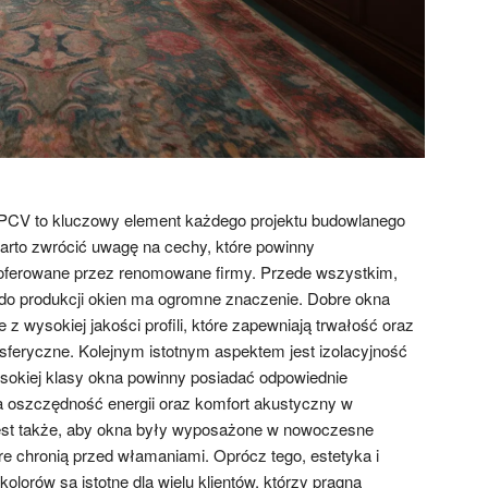
PCV to kluczowy element każdego projektu budowlanego
arto zwrócić uwagę na cechy, które powinny
oferowane przez renomowane firmy. Przede wszystkim,
do produkcji okien ma ogromne znaczenie. Dobre okna
 wysokiej jakości profili, które zapewniają trwałość oraz
feryczne. Kolejnym istotnym aspektem jest izolacyjność
sokiej klasy okna powinny posiadać odpowiednie
a oszczędność energii oraz komfort akustyczny w
st także, aby okna były wyposażone w nowoczesne
e chronią przed włamaniami. Oprócz tego, estetyka i
lorów są istotne dla wielu klientów, którzy pragną