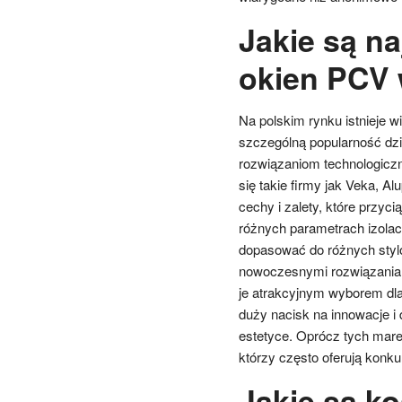
Jakie są na
okien PCV 
Na polskim rynku istnieje w
szczególną popularność dzi
rozwiązaniom technologicz
się takie firmy jak Veka, A
cechy i zalety, które przyci
różnych parametrach izolac
dopasować do różnych styló
nowoczesnymi rozwiązaniami
je atrakcyjnym wyborem dla
duży nacisk na innowacje i 
estetyce. Oprócz tych mare
którzy często oferują konku
Jakie są k