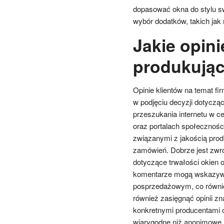
dopasować okna do stylu s
wybór dodatków, takich jak 
Jakie opini
produkują
Opinie klientów na temat 
w podjęciu decyzji dotyczą
przeszukania internetu w ce
oraz portalach społecznośc
związanymi z jakością produ
zamówień. Dobrze jest zwró
dotyczące trwałości okien 
komentarze mogą wskazywa
posprzedażowym, co również
również zasięgnąć opinii zn
konkretnymi producentami o
wiarygodne niż anonimowe r