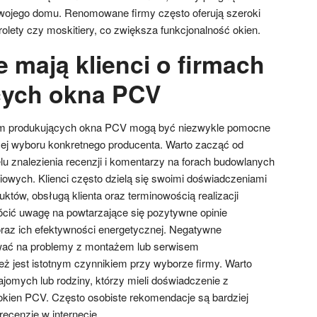
wojego domu. Renomowane firmy często oferują szeroki
rolety czy moskitiery, co zwiększa funkcjonalność okien.
e mają klienci o firmach
cych okna PCV
firm produkujących okna PCV mogą być niezwykle pomocne
cej wyboru konkretnego producenta. Warto zacząć od
lu znalezienia recenzji i komentarzy na forach budowlanych
iowych. Klienci często dzielą się swoimi doświadczeniami
któw, obsługą klienta oraz terminowością realizacji
cić uwagę na powtarzające się pozytywne opinie
oraz ich efektywności energetycznej. Negatywne
ć na problemy z montażem lub serwisem
 jest istotnym czynnikiem przy wyborze firmy. Warto
ajomych lub rodziny, którzy mieli doświadczenie z
kien PCV. Często osobiste rekomendacje są bardziej
ecenzje w internecie.