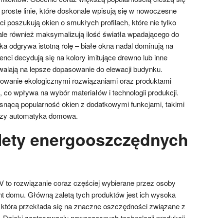
proste linie, które doskonale wpisują się w nowoczesne
nci poszukują okien o smukłych profilach, które nie tylko
 ale również maksymalizują ilość światła wpadającego do
a odgrywa istotną rolę – białe okna nadal dominują na
ienci decydują się na kolory imitujące drewno lub inne
walają na lepsze dopasowanie do elewacji budynku.
sowanie ekologicznymi rozwiązaniami oraz produktami
 co wpływa na wybór materiałów i technologii produkcji.
nącą popularność okien z dodatkowymi funkcjami, takimi
czy automatyka domowa.
alety energooszczędnych
to rozwiązanie coraz częściej wybierane przez osoby
t domu. Główną zaletą tych produktów jest ich wysoka
 która przekłada się na znaczne oszczędności związane z
Dzięki zastosowaniu nowoczesnych technologii produkcji