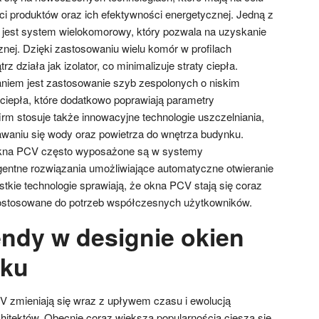
ci produktów oraz ich efektywności energetycznej. Jedną z
i jest system wielokomorowy, który pozwala na uzyskanie
cznej. Dzięki zastosowaniu wielu komór w profilach
 działa jak izolator, co minimalizuje straty ciepła.
niem jest zastosowanie szyb zespolonych o niskim
ciepła, które dodatkowo poprawiają parametry
irm stosuje także innowacyjne technologie uszczelniania,
awaniu się wody oraz powietrza do wnętrza budynku.
kna PCV często wyposażone są w systemy
gentne rozwiązania umożliwiające automatyczne otwieranie
tkie technologie sprawiają, że okna PCV stają się coraz
ostosowane do potrzeb współczesnych użytkowników.
endy w designie okien
nku
V zmieniają się wraz z upływem czasu i ewolucją
rchitektów. Obecnie coraz większą popularnością cieszą się