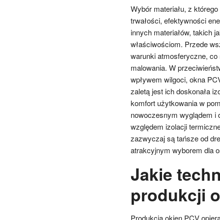
Wybór materiału, z którego
trwałości, efektywności ene
innych materiałów, takich 
właściwościom. Przede wsz
warunki atmosferyczne, co 
malowania. W przeciwieńst
wpływem wilgoci, okna PCV 
zaletą jest ich doskonała i
komfort użytkowania w pomi
nowoczesnym wyglądem i du
względem izolacji termiczn
zazwyczaj są tańsze od dre
atrakcyjnym wyborem dla 
Jakie tech
produkcji 
Produkcja okien PCV opiera