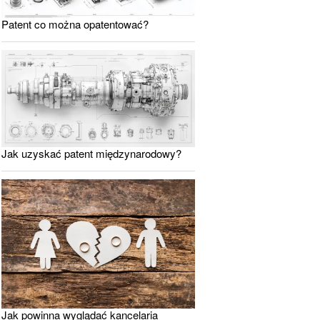
Patent co można opatentować?
Jak uzyskać patent międzynarodowy?
Jak powinna wyglądać kancelaria