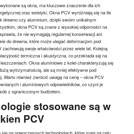
 wykonane są okna, ma kluczowe znaczenie dla ich
rgetycznej oraz estetyki. Okna PCV wyróżniają się na tle
jak drewno czy aluminium, dzięki swoim unikalnym
ystkim, okna PCV są znane z wysokiej odporności na
sprawia, że nie wymagają regularnej konserwacji ani
wie do drewna, które może ulegać deformacjom pod
zachowują swoje właściwości przez wiele lat. Kolejną
zolacyjność termiczna i akustyczna, co przekłada się na
eszczeniach. Okna aluminiowe z kolei charakteryzują się
żą wytrzymałością, ale są mniej efektywne pod
ej. Warto również zwrócić uwagę na cenę – okna PCV
wnianych i aluminiowych odpowiedników, co czyni je
osób z ograniczonym budżetem.
nologie stosowane są w
okien PCV
 się na nowoczesnych technologiach, które mają na celu