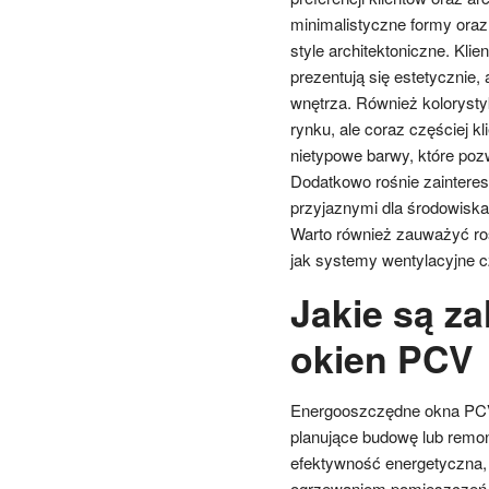
minimalistyczne formy oraz 
style architektoniczne. Klie
prezentują się estetycznie,
wnętrza. Również kolorystyk
rynku, ale coraz częściej kl
nietypowe barwy, które poz
Dodatkowo rośnie zaintere
przyjaznymi dla środowiska,
Warto również zauważyć ros
jak systemy wentylacyjne 
Jakie są z
okien PCV
Energooszczędne okna PCV 
planujące budowę lub remon
efektywność energetyczna,
ogrzewaniem pomieszczeń. 