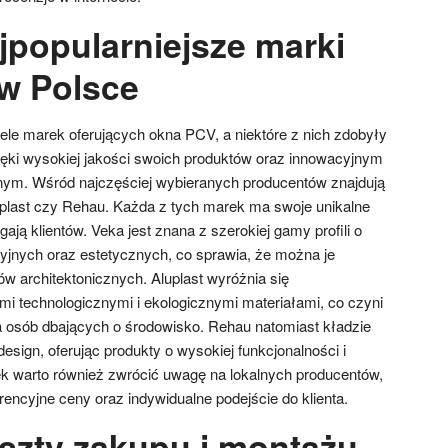
jpopularniejsze marki
w Polsce
iele marek oferujących okna PCV, a niektóre z nich zdobyły
ęki wysokiej jakości swoich produktów oraz innowacyjnym
nym. Wśród najczęściej wybieranych producentów znajdują
luplast czy Rehau. Każda z tych marek ma swoje unikalne
ągają klientów. Veka jest znana z szerokiej gamy profili o
yjnych oraz estetycznych, co sprawia, że można je
w architektonicznych. Aluplast wyróżnia się
 technologicznymi i ekologicznymi materiałami, co czyni
 osób dbających o środowisko. Rehau natomiast kładzie
design, oferując produkty o wysokiej funkcjonalności i
k warto również zwrócić uwagę na lokalnych producentów,
rencyjne ceny oraz indywidualne podejście do klienta.
oszty zakupu i montażu