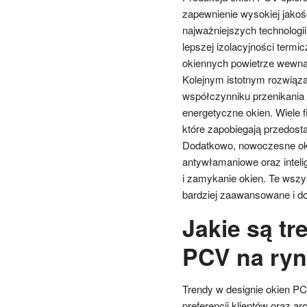
zapewnienie wysokiej jakoś
najważniejszych technologi
lepszej izolacyjności termi
okiennych powietrze wewnątrz
Kolejnym istotnym rozwiąza
współczynniku przenikania 
energetyczne okien. Wiele f
które zapobiegają przedost
Dodatkowo, nowoczesne o
antywłamaniowe oraz inteli
i zamykanie okien. Te wszys
bardziej zaawansowane i d
Jakie są tr
PCV na ry
Trendy w designie okien PC
preferencji klientów oraz a