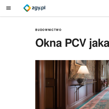
Przejdź
MENU
do
treści
BUDOWNICTWO
Okna PCV jaka