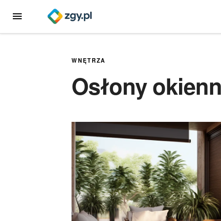
Przejdź
MENU
do
treści
WNĘTRZA
Osłony okienn