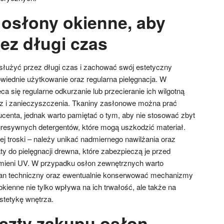
 osłony okienne, aby
ez długi czas
łużyć przez długi czas i zachować swój estetyczny
owiednie użytkowanie oraz regularna pielęgnacja. W
leca się regularne odkurzanie lub przecieranie ich wilgotną
rz i zanieczyszczenia. Tkaniny zasłonowe można prać
ucenta, jednak warto pamiętać o tym, aby nie stosować zbyt
gresywnych detergentów, które mogą uszkodzić materiał.
troski – należy unikać nadmiernego nawilżania oraz
y do pielęgnacji drewna, które zabezpieczą je przed
omieni UV. W przypadku osłon zewnętrznych warto
stan techniczny oraz ewentualnie konserwować mechanizmy
okienne nie tylko wpływa na ich trwałość, ale także na
stetykę wnętrza.
oszty zakupu osłon