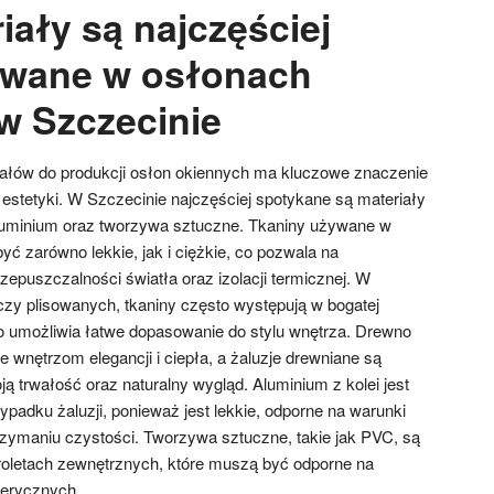
iały są najczęściej
ywane w osłonach
w Szczecinie
ałów do produkcji osłon okiennych ma kluczowe znaczenie
z estetyki. W Szczecinie najczęściej spotykane są materiały
 aluminium oraz tworzywa sztuczne. Tkaniny używane w
yć zarówno lekkie, jak i ciężkie, co pozwala na
epuszczalności światła oraz izolacji termicznej. W
czy plisowanych, tkaniny często występują w bogatej
co umożliwia łatwe dopasowanie do stylu wnętrza. Drewno
je wnętrzom elegancji i ciepła, a żaluzje drewniane są
ą trwałość oraz naturalny wygląd. Aluminium z kolei jest
adku żaluzji, ponieważ jest lekkie, odporne na warunki
rzymaniu czystości. Tworzywa sztuczne, takie jak PVC, są
oletach zewnętrznych, które muszą być odporne na
ferycznych.