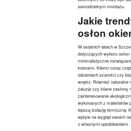
samodzielnym montażu.
Jakie tren
osłon okie
W ostatnich latach w Szcz
dotyczących wyboru osłon o
minimalistyczne rozwiązania
kolorami. Klienci coraz częś
odcieniach szarości czy be
wnętrz. Również naturalne 
żaluzje czy lniane zasłony 
zainteresowanie ekologiczn
wykonanych z materiałów pr
lepszą izolację termiczną. 
wpływ na wygląd swoich os
z własnymi upodobaniami.