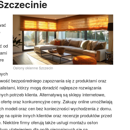
Szczecinie
wać
o
ć od
łami
re
Osłony okienne Szczecin
nnych
liwość bezpośredniego zapoznania się z produktami oraz
alistami, którzy mogą doradzić najlepsze rozwiązania
ch potrzeb klienta. Alternatywą są sklepy internetowe,
 ofertę oraz konkurencyjne ceny. Zakupy online umożliwiają
h modeli oraz cen bez konieczności wychodzenia z domu.
ę na opinie innych klientów oraz recenzje produktów przed
. Niektóre firmy oferują także usługi montażu osłon
ym ułatwieniem dla osób nieznających się na