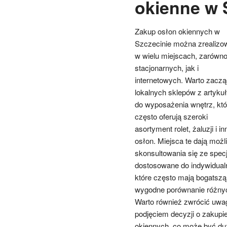
okienne w 
Zakup osłon okiennych w
Szczecinie można zrealizo
w wielu miejscach, zarówn
stacjonarnych, jak i
internetowych. Warto zaczą
lokalnych sklepów z artyku
do wyposażenia wnętrz, któ
często oferują szeroki
asortyment rolet, żaluzji i i
osłon. Miejsca te dają moż
skonsultowania się ze specj
dostosowane do indywidualny
które często mają bogatszą
wygodne porównanie różnyc
Warto również zwrócić uwag
podjęciem decyzji o zakupie
okiennych, co może być duż