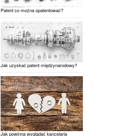
Patent co można opatentować?
Jak uzyskać patent międzynarodowy?
Jak powinna wyglądać kancelaria