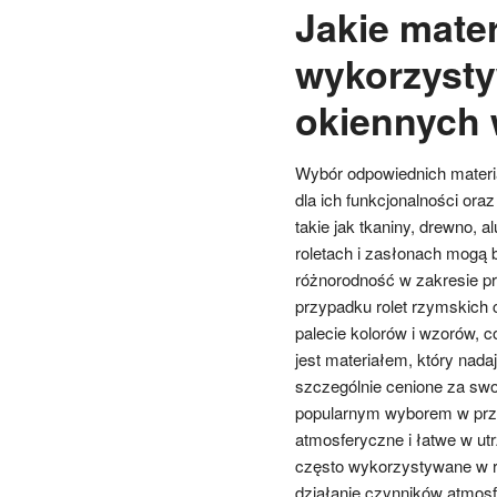
Jakie mater
wykorzyst
okiennych 
Wybór odpowiednich materi
dla ich funkcjonalności ora
takie jak tkaniny, drewno,
roletach i zasłonach mogą b
różnorodność w zakresie prz
przypadku rolet rzymskich 
palecie kolorów i wzorów, 
jest materiałem, który nada
szczególnie cenione za swoj
popularnym wyborem w przyp
atmosferyczne i łatwe w ut
często wykorzystywane w r
działanie czynników atmos