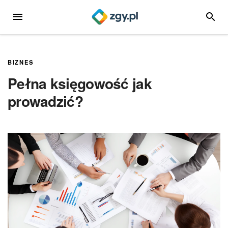
Przejdź
MENU
SZUKA
do
treści
BIZNES
Pełna księgowość jak
prowadzić?